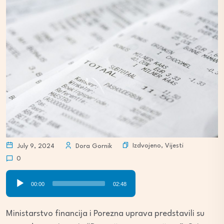
Izdvojeno
,
Vijesti
July 9, 2024
Dora Gornik
0
Audio
00:00
02:48
Player
Ministarstvo financija i Porezna uprava predstavili su