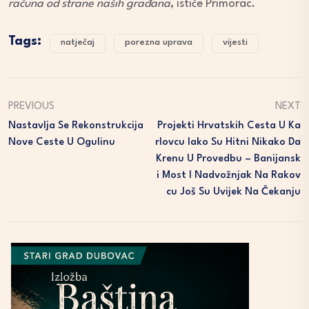
računa od strane naših građana
, ističe Primorac.
Tags:
natječaj
porezna uprava
vijesti
PREVIOUS
NEXT
Nastavlja Se Rekonstrukcija
Projekti Hrvatskih Cesta U Ka
Nove Ceste U Ogulinu
Rlovcu Iako Su Hitni Nikako Da
Krenu U Provedbu – Banijansk
I Most I Nadvožnjak Na Rakov
Cu Još Su Uvijek Na Čekanju