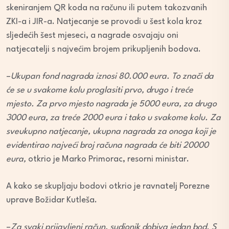
skeniranjem QR koda na računu ili putem takozvanih
ZKI-a i JIR-a. Natjecanje se provodi u šest kola kroz
sljedećih šest mjeseci, a nagrade osvajaju oni
natjecatelji s najvećim brojem prikupljenih bodova.
–
Ukupan fond nagrada iznosi 80.000 eura. To znači da
će se u svakome kolu proglasiti prvo, drugo i treće
mjesto. Za prvo mjesto nagrada je 5000 eura, za drugo
3000 eura, za treće 2000 eura i tako u svakome kolu. Za
sveukupno natjecanje, ukupna nagrada za onoga koji je
evidentirao najveći broj računa nagrada će biti 20000
eura,
otkrio je Marko Primorac, resorni ministar.
A kako se skupljaju bodovi otkrio je ravnatelj Porezne
uprave Božidar Kutleša.
–
Za svaki prijavljeni račun, sudionik dobiva jedan bod. S