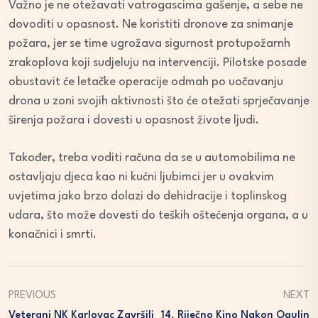
Važno je ne otežavati vatrogascima gašenje, a sebe ne
dovoditi u opasnost. Ne koristiti dronove za snimanje
požara, jer se time ugrožava sigurnost protupožarnh
zrakoplova koji sudjeluju na intervenciji. Pilotske posade
obustavit će letačke operacije odmah po uočavanju
drona u zoni svojih aktivnosti što će otežati sprječavanje
širenja požara i dovesti u opasnost živote ljudi.
Također, treba voditi računa da se u automobilima ne
ostavljaju djeca kao ni kućni ljubimci jer u ovakvim
uvjetima jako brzo dolazi do dehidracije i toplinskog
udara, što može dovesti do teških oštećenja organa, a u
konačnici i smrti.
PREVIOUS
NEXT
Veterani NK Karlovac Završili
14. Riječno Kino Nakon Ogulin