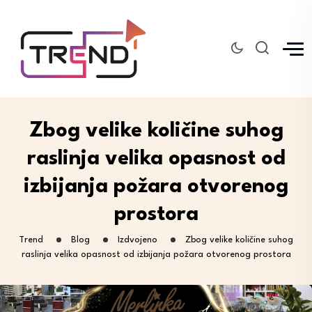
Zbog velike količine suhog
raslinja velika opasnost od
izbijanja požara otvorenog
prostora
Trend
Blog
Izdvojeno
Zbog velike količine suhog
raslinja velika opasnost od izbijanja požara otvorenog prostora