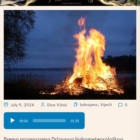
Izdvojeno
,
Vijesti
July 9, 2024
Dina Višnić
0
Audio
00:00
01:35
Player
Prema prognozama Državnog hidrometeorološkog