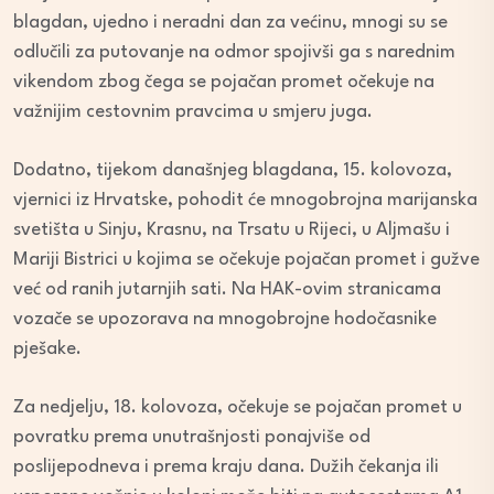
blagdan, ujedno i neradni dan za većinu, mnogi su se
odlučili za putovanje na odmor spojivši ga s narednim
vikendom zbog čega se pojačan promet očekuje na
važnijim cestovnim pravcima u smjeru juga.
Dodatno, tijekom današnjeg blagdana, 15. kolovoza,
vjernici iz Hrvatske, pohodit će mnogobrojna marijanska
svetišta u Sinju, Krasnu, na Trsatu u Rijeci, u Aljmašu i
Mariji Bistrici u kojima se očekuje pojačan promet i gužve
već od ranih jutarnjih sati. Na HAK-ovim stranicama
vozače se upozorava na mnogobrojne hodočasnike
pješake.
Za nedjelju, 18. kolovoza, očekuje se pojačan promet u
povratku prema unutrašnjosti ponajviše od
poslijepodneva i prema kraju dana. Dužih čekanja ili