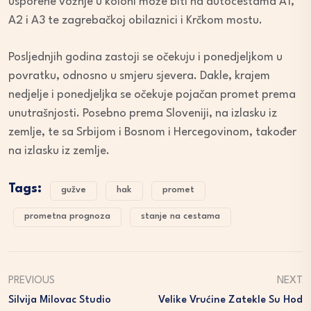
usporene vožnje u koloni može biti na autocestama A1,
A2 i A3 te zagrebačkoj obilaznici i Krčkom mostu.
Posljednjih godina zastoji se očekuju i ponedjeljkom u
povratku, odnosno u smjeru sjevera. Dakle, krajem
nedjelje i ponedjeljka se očekuje pojačan promet prema
unutrašnjosti. Posebno prema Sloveniji, na izlasku iz
zemlje, te sa Srbijom i Bosnom i Hercegovinom, također
na izlasku iz zemlje.
Tags:
gužve
hak
promet
prometna prognoza
stanje na cestama
PREVIOUS
NEXT
Silvija Milovac Studio
Velike Vrućine Zatekle Su Hod