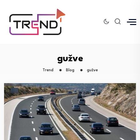
gužve
Trend
Blog
gužve