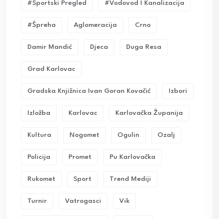
#sportski Pregled
#vodovod I Kanalizacija
#Špreha
Aglomeracija
Crno
Damir Mandić
Djeca
Duga Resa
Grad Karlovac
Gradska Knjižnica Ivan Goran Kovačić
Izbori
Izložba
Karlovac
Karlovačka Županija
Kultura
Nogomet
Ogulin
Ozalj
Policija
Promet
Pu Karlovačka
Rukomet
Sport
Trend Mediji
Turnir
Vatrogasci
Vik