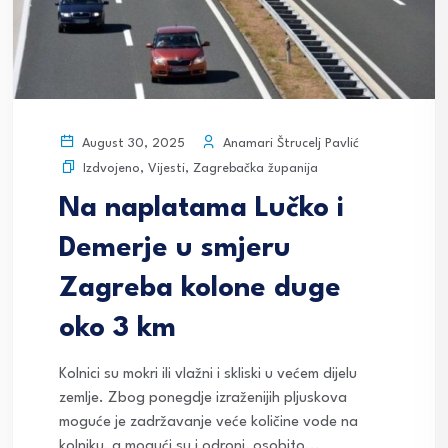
Anamari Štrucelj Pavlić
August 30, 2025
Izdvojeno
,
Vijesti
,
Zagrebačka županija
Na naplatama Lučko i
Demerje u smjeru
Zagreba kolone duge
oko 3 km
Kolnici su mokri ili vlažni i skliski u većem dijelu
zemlje. Zbog ponegdje izraženijih pljuskova
moguće je zadržavanje veće količine vode na
kolniku, a mogući su i odroni, osobito...