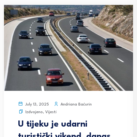
Andriana Baćurin
July 13, 2025
Izdvojeno
,
Vijesti
U tijeku je udarni
turistički vikend, danas