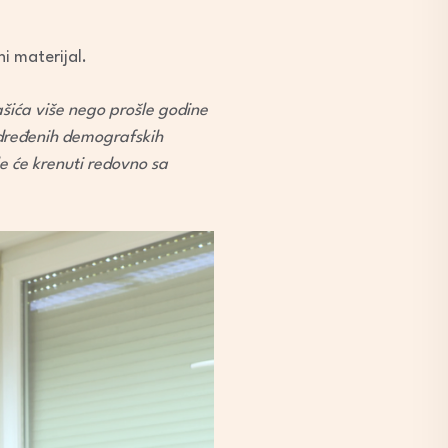
i materijal.
ića više nego prošle godine
određenih demografskih
e će krenuti redovno sa