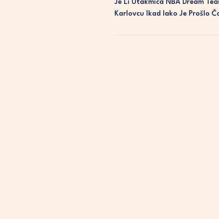
Je Li Utakmica NBA Dream Tea
Karlovcu Ikad Iako Je Prošlo 