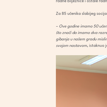
radne bilježnice i ostale rad
Za 85 učenika slabijeg socij
–
Ove godine imamo 50 učeni
što znači da imamo dva razre
gibanja u našem gradu mislim
svojom nastavom
, istaknuo 