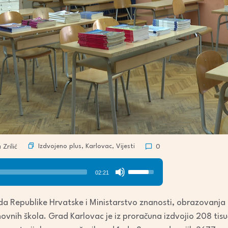
Izdvojeno plus
,
Karlovac
,
Vijesti
Zrilić
0
Use
02:21
Up/Down
Arrow
a Republike Hrvatske i Ministarstvo znanosti, obrazovanja i
keys
ovnih škola. Grad Karlovac je iz proračuna izdvojio 208 tisu
to