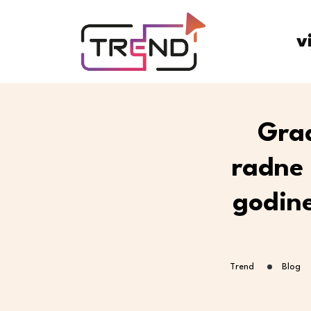
v
Grad
radne 
godine
Trend
Blog