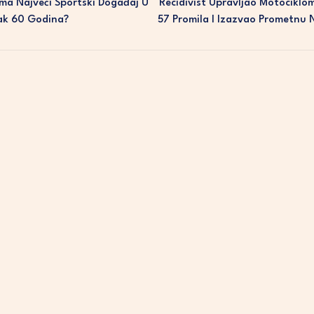
ma Najveći Sportski Događaj U
Recidivist Upravljao Motociklo
Čak 60 Godina?
57 Promila I Izazvao Prometnu 