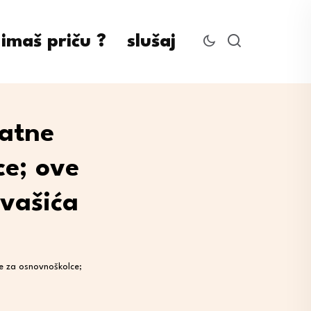
imaš priču ?
slušaj
latne
ce; ove
rvašića
e za osnovnoškolce;