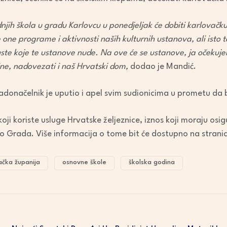
njih škola u gradu Karlovcu u ponedjeljak će dobiti karlovačku 
e one programe i aktivnosti naših kulturnih ustanova, ali isto 
puste koje te ustanove nude. Na ove će se ustanove, ja očeku
e, nadovezati i naš Hrvatski dom,
dodao je Mandić.
adonačelnik je uputio i apel svim sudionicima u prometu da 
oji koriste usluge Hrvatske željeznice, iznos koji moraju osi
ko Grada. Više informacija o tome bit će dostupno na strani
ačka županija
osnovne škole
školska godina