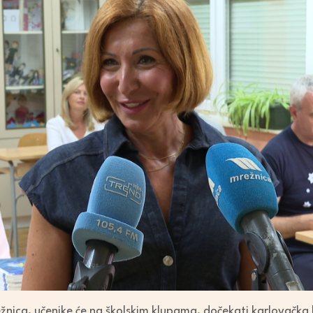
ežnica, učenike će na školskim klupama, dočekati karlovačka 