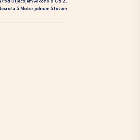
m Pod Utjecajem Alkohola Od 2,
Nesreću S Materijalnom Štetom