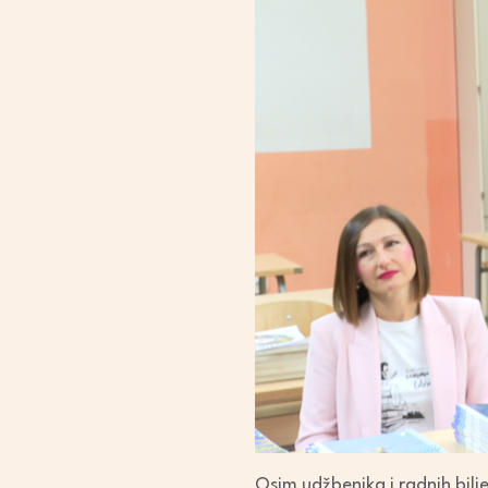
Osim udžbenika i radnih bilj