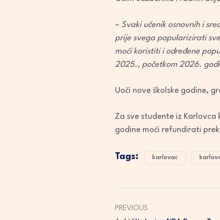
–
Svaki učenik osnovnih i sred
prije svega popularizirati sv
moći koristiti i određene po
2025., početkom 2026. godin
Uoči nove školske godine, gr
Za sve studente iz Karlovca k
godine moći refundirati pre
Tags:
karlovac
karlov
PREVIOUS