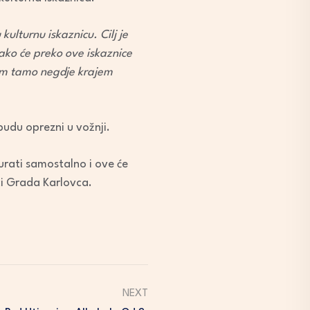
kulturnu iskaznicu. Cilj je
tako će preko ove iskaznice
jem tamo negdje krajem
budu oprezni u vožnji.
gurati samostalno i ove će
ci Grada Karlovca.
NEXT