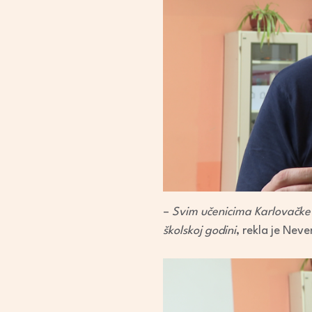
–
Svim učenicima Karlovačke ž
školskoj godini
, rekla je Nev