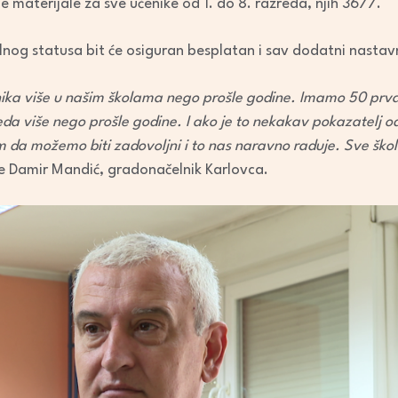
ne materijale za sve učenike od 1. do 8. razreda, njih 3677.
increase
or
alnog statusa bit će osiguran besplatan i sav dodatni nastavn
decrease
volume.
ka više u našim školama nego prošle godine. Imamo 50 prvaš
da više nego prošle godine. I ako je to nekakav pokazatelj 
 da možemo biti zadovoljni i to nas naravno raduje. Sve škol
je Damir Mandić, gradonačelnik Karlovca.