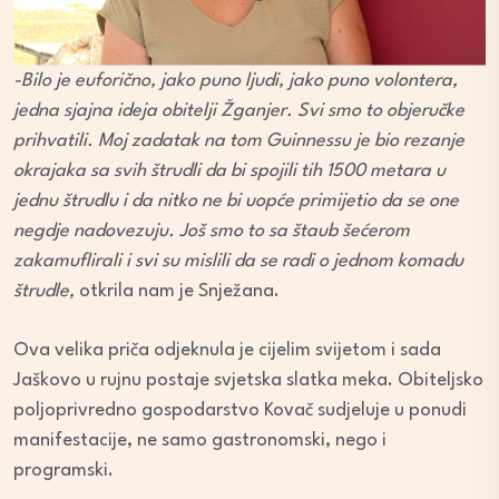
-Bilo je euforično, jako puno ljudi, jako puno volontera,
jedna sjajna ideja obitelji Žganjer. Svi smo to objeručke
prihvatili. Moj zadatak na tom Guinnessu je bio rezanje
okrajaka sa svih štrudli da bi spojili tih 1500 metara u
jednu štrudlu i da nitko ne bi uopće primijetio da se one
negdje nadovezuju. Još smo to sa štaub šećerom
zakamuflirali i svi su mislili da se radi o jednom komadu
štrudle,
otkrila nam je Snježana.
Ova velika priča odjeknula je cijelim svijetom i sada
Jaškovo u rujnu postaje svjetska slatka meka. Obiteljsko
poljoprivredno gospodarstvo Kovač sudjeluje u ponudi
manifestacije, ne samo gastronomski, nego i
programski.