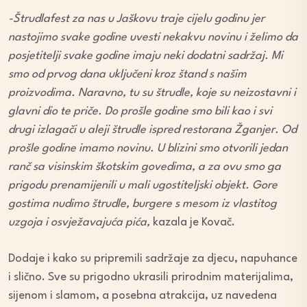
-Štrudlafest za nas u Jaškovu traje cijelu godinu jer
nastojimo svake godine uvesti nekakvu novinu i želimo da
posjetitelji svake godine imaju neki dodatni sadržaj. Mi
smo od prvog dana uključeni kroz štand s našim
proizvodima. Naravno, tu su štrudle, koje su neizostavni i
glavni dio te priče. Do prošle godine smo bili kao i svi
drugi izlagači u aleji štrudle ispred restorana Žganjer. Od
prošle godine imamo novinu. U blizini smo otvorili jedan
ranč sa visinskim škotskim govedima, a za ovu smo ga
prigodu prenamijenili u mali ugostiteljski objekt. Gore
gostima nudimo štrudle, burgere s mesom iz vlastitog
uzgoja i osvježavajuća pića,
kazala je Kovač.
Dodaje i kako su pripremili sadržaje za djecu, napuhance
i slično. Sve su prigodno ukrasili prirodnim materijalima,
sijenom i slamom, a posebna atrakcija, uz navedena