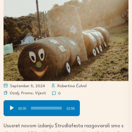
September 5, 2024
Robertina Čuhnil
Ozalj
,
Promo
,
Vijesti
0
Audio
00:00
02:55
Player
Ususret novom izdanju Štrudlafesta razgovarali smo s