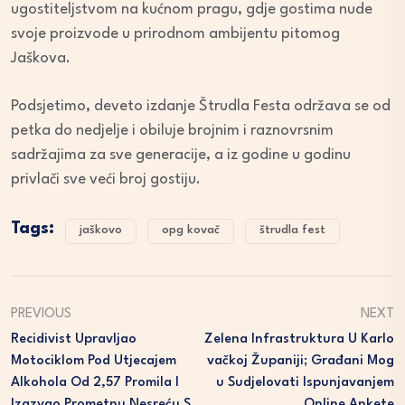
ugostiteljstvom na kućnom pragu, gdje gostima nude
svoje proizvode u prirodnom ambijentu pitomog
Jaškova.
Podsjetimo, deveto izdanje Štrudla Festa održava se od
petka do nedjelje i obiluje brojnim i raznovrsnim
sadržajima za sve generacije, a iz godine u godinu
privlači sve veći broj gostiju.
Tags:
jaškovo
opg kovač
štrudla fest
PREVIOUS
NEXT
Recidivist Upravljao
Zelena Infrastruktura U Karlo
Motociklom Pod Utjecajem
Vačkoj Županiji; Građani Mog
Alkohola Od 2,57 Promila I
U Sudjelovati Ispunjavanjem
Izazvao Prometnu Nesreću S
Online Ankete