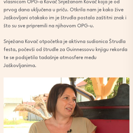
vlasnicom OPG-a Kovač Snježanom Kovač koja je od
prvog dana uključena u priču. Otkrila nam je kako žive
Jaškovljani otakako im je štrudla postala zaštitni znak i
što su sve pripremili na njihovom OPG-u.
Snježana Kovač otpočetka je aktivna sudionica Štrudla
festa, počevši od štrudle za Guinnessovu knjigu rekorda
te se podsjetila tadašnje atmosfere među
Jaškovljanima.