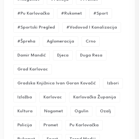
#pu Karlovačka
#rukomet
#sport
#sportski Pregled
#vodovod I Kanalizacija
#Špreha
Aglomeracija
Crno
Damir Mandić
Djeca
Duga Resa
Grad Karlovac
Gradska Knjižnica Ivan Goran Kovačić
Izbori
Izložba
Karlovac
Karlovačka Županija
Kultura
Nogomet
Ogulin
Ozalj
Policija
Promet
Pu Karlovačka