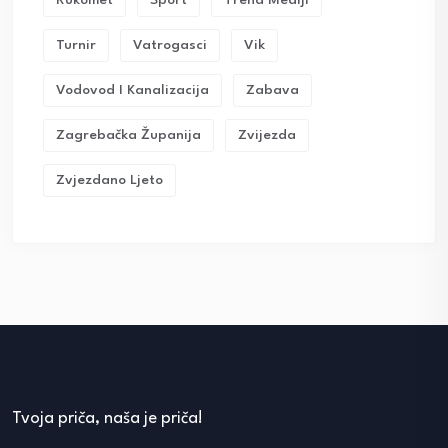
Rukomet
Sport
Trend Mediji
Turnir
Vatrogasci
Vik
Vodovod I Kanalizacija
Zabava
Zagrebačka Županija
Zvijezda
Zvjezdano Ljeto
Tvoja priča, naša je priča!