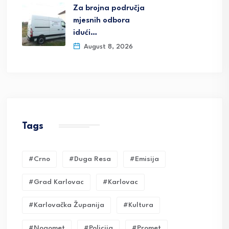
Za brojna područja
mjesnih odbora
idući…
August 8, 2026
Tags
#crno
#duga Resa
#emisija
#grad Karlovac
#karlovac
#karlovačka Županija
#kultura
#nogomet
#policija
#promet