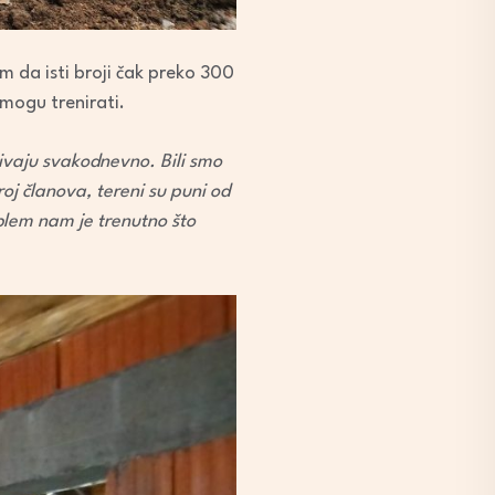
m da isti broji čak preko 300
 mogu trenirati.
živaju svakodnevno. Bili smo
roj članova, tereni su puni od
blem nam je trenutno što