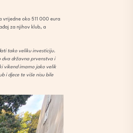
ba vrijedne oko 511 000 eura
ađaj za njihov klub, a
ti tako veliku investiciju.
smo dva državna prvenstva i
aki vikend imamo jako velik
ub i djece te više nisu bile