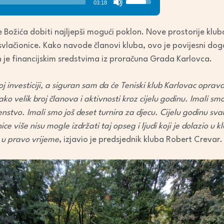
03:18
Up/Down
Arrow
e Božića dobiti najljepši mogući poklon. Nove prostorije klu
keys
svlačionice. Kako navode članovi kluba, ovo je povijesni dog
to
 je financijskim sredstvima iz proračuna Grada Karlovca.
increase
or
j investiciji, a siguran sam da će Teniski klub Karlovac opravda
decrease
ako velik broj članova i aktivnosti kroz cijelu godinu. Imali 
volume.
enstvo. Imali smo još deset turnira za djecu. Cijelu godinu sv
ice više nisu mogle izdržati taj opseg i ljudi koji je dolazio u kl
 u pravo vrijeme
, izjavio je predsjednik kluba Robert Crevar.