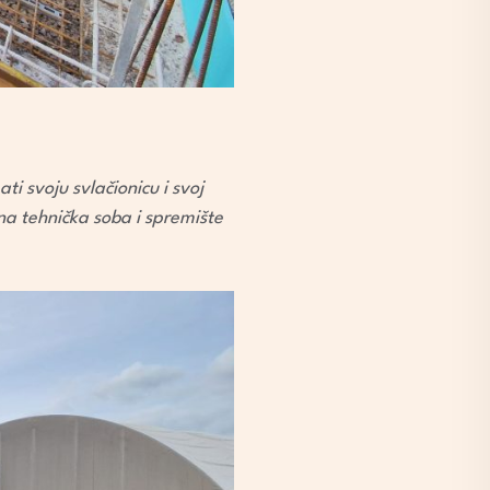
ti svoju svlačionicu i svoj
dna tehnička soba i spremište