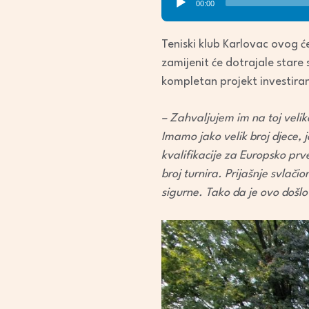
00:00
Player
Teniski klub Karlovac ovog ć
zamijenit će dotrajale stare 
kompletan projekt investiran
– Zahvaljujem im na toj veliko
Imamo jako velik broj djece, j
kvalifikacije za Europsko prv
broj turnira. Prijašnje svlačion
sigurne. Tako da je ovo došlo