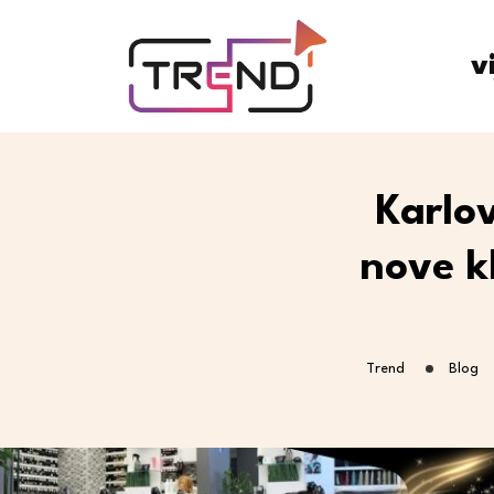
v
Karlov
nove kl
Trend
Blog