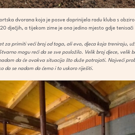
portska dvorana koja je posve doprinijela radu kluba s obziro
20 dječjih, a tijekom zime je ona jedino mjesto gdje tenisači
za primiti veći broj od toga, ali evo, djeca koja treniraju, u
varno mogu reći da se sve posložilo. Velik broj djece, velik b
 nadam da će ovakva situacija što duže potrajati. Najveći pro
 da se nadam da ćemo i to uskoro riješiti.