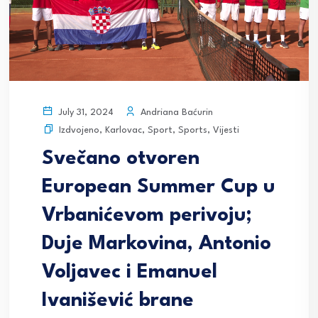
Andriana Baćurin
July 31, 2024
Izdvojeno
,
Karlovac
,
Sport
,
Sports
,
Vijesti
Svečano otvoren
European Summer Cup u
Vrbanićevom perivoju;
Duje Markovina, Antonio
Voljavec i Emanuel
Ivanišević brane