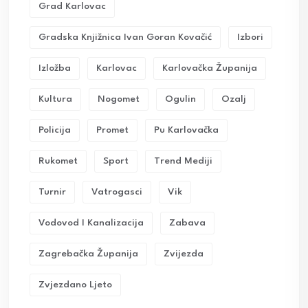
Grad Karlovac
Gradska Knjižnica Ivan Goran Kovačić
Izbori
Izložba
Karlovac
Karlovačka Županija
Kultura
Nogomet
Ogulin
Ozalj
Policija
Promet
Pu Karlovačka
Rukomet
Sport
Trend Mediji
Turnir
Vatrogasci
Vik
Vodovod I Kanalizacija
Zabava
Zagrebačka Županija
Zvijezda
Zvjezdano Ljeto