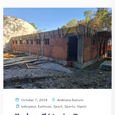
Andriana Baćurin
October 7, 2024
Izdvojeno
,
Karlovac
,
Sport
,
Sports
,
Vijesti