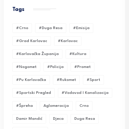
Tags
#crno
#duga Resa
#emisija
#grad Karlovac
#karlovac
#karlovačka Županija
#kultura
#nogomet
#policija
#promet
#pu Karlovačka
#rukomet
#sport
#sportski Pregled
#vodovod I Kanalizacija
#Špreha
Aglomeracija
Crno
Damir Mandić
Djeca
Duga Resa