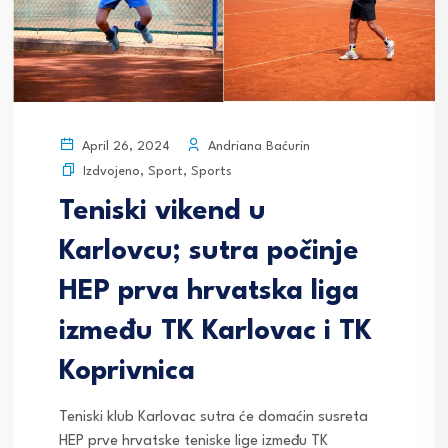
Andriana Baćurin
April 26, 2024
Izdvojeno
,
Sport
,
Sports
Teniski vikend u
Karlovcu; sutra počinje
HEP prva hrvatska liga
između TK Karlovac i TK
Koprivnica
Teniski klub Karlovac sutra će domaćin susreta
HEP prve hrvatske teniske lige između TK