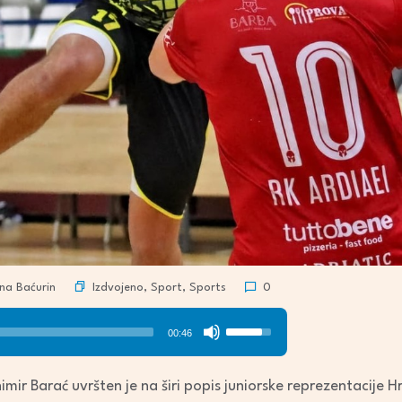
Izdvojeno
,
Sport
,
Sports
na Baćurin
0
Use
00:46
Up/Down
Arrow
ir Barać uvršten je na širi popis juniorske reprezentacije H
keys