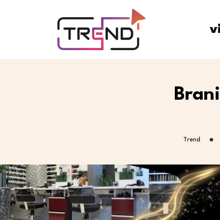
v
Brani
Trend