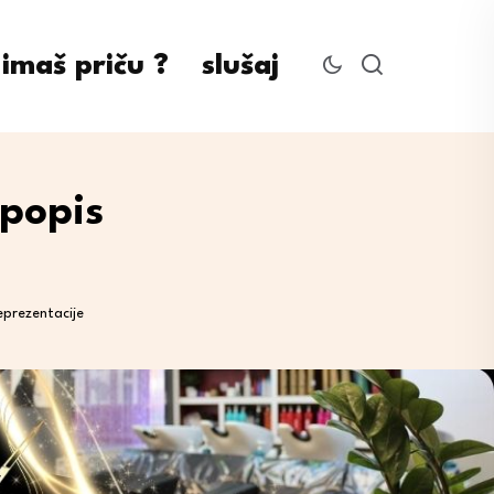
imaš priču ?
slušaj
 popis
eprezentacije