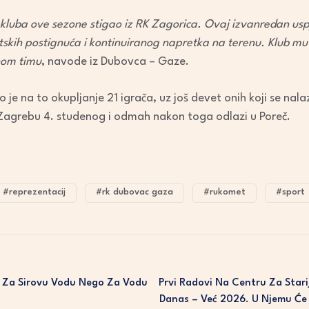
to
 kluba ove sezone stigao iz RK Zagorica.
Ovaj izvanredan usp
increase
tskih postignuća i kontinuiranog napretka na terenu. Klub mu
or
nom timu
, navode iz Dubovca – Gaze.
decrease
volume.
 je na to okupljanje 21 igrača, uz još devet onih koji se nalaz
 Zagrebu 4. studenog i odmah nakon toga odlazi u Poreč.
#reprezentacij
#rk dubovac gaza
#rukomet
#sport
K Za Sirovu Vodu Nego Za Vodu
Prvi Radovi Na Centru Za Stari
Danas – Već 2026. U Njemu Će B