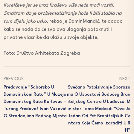
Kurelčeve jer se kroz Kraševu više neće moći voziti.
Smatram da je problematiziranje hoće li biti stabla na
tom dijelu jako usko,
rekao je Damir Mandić, te dodao
kako se nada da će sva ova ulaganja potaknuti i
privatne vlasnike da ulažu u svoje objekte.
Foto: Društvo Arhitekata Zagreba
PREVIOUS
NEXT
Predavanje “Saborsko U
Svečano Potpisivanje Sporazu
Domovinskom Ratu” U Muzeju
Ma O Uspostavi Budućeg Bran
Domovinskog Rata Karlovac –
Iteljskog Centra U Lađevcu; M
Turanj; Predavač Ivan Vuković
Inistar Tomo Medved: “Ovo Je
O Stradanjima Rodnog Mjesta
Jedan Od Pet Braniteljskih Ce
Ntara Koje Ćemo Izgraditi U R
H”