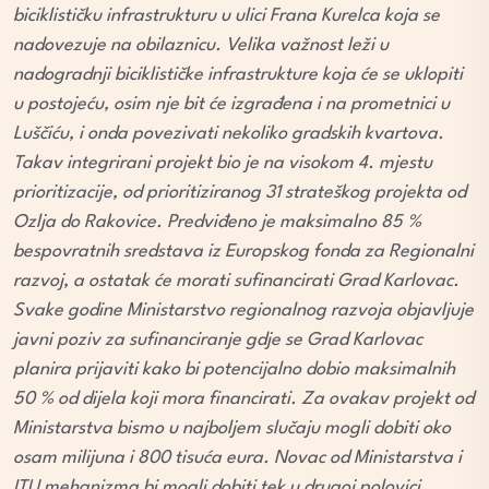
biciklističku infrastrukturu u ulici Frana Kurelca koja se
nadovezuje na obilaznicu. Velika važnost leži u
nadogradnji biciklističke infrastrukture koja će se uklopiti
u postojeću, osim nje bit će izgrađena i na prometnici u
Luščiću, i onda povezivati nekoliko gradskih kvartova.
Takav integrirani projekt bio je na visokom 4. mjestu
prioritizacije, od prioritiziranog 31 strateškog projekta od
Ozlja do Rakovice. Predviđeno je maksimalno 85 %
bespovratnih sredstava iz Europskog fonda za Regionalni
razvoj, a ostatak će morati sufinancirati Grad Karlovac.
Svake godine Ministarstvo regionalnog razvoja objavljuje
javni poziv za sufinanciranje gdje se Grad Karlovac
planira prijaviti kako bi potencijalno dobio maksimalnih
50 % od dijela koji mora financirati. Za ovakav projekt od
Ministarstva bismo u najboljem slučaju mogli dobiti oko
osam milijuna i 800 tisuća eura. Novac od Ministarstva i
ITU mehanizma bi mogli dobiti tek u drugoj polovici