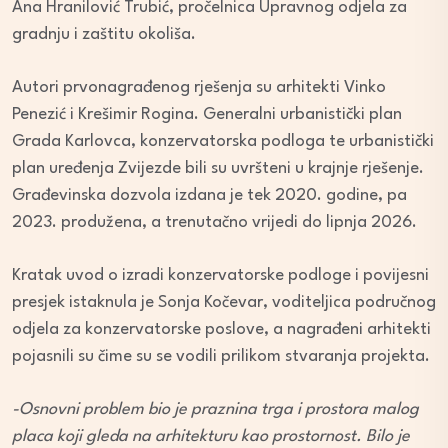
Ana Hranilović Trubić, pročelnica Upravnog odjela za
gradnju i zaštitu okoliša.
Autori prvonagrađenog rješenja su arhitekti Vinko
Penezić i Krešimir Rogina. Generalni urbanistički plan
Grada Karlovca, konzervatorska podloga te urbanistički
plan uređenja Zvijezde bili su uvršteni u krajnje rješenje.
Građevinska dozvola izdana je tek 2020. godine, pa
2023. produžena, a trenutačno vrijedi do lipnja 2026.
Kratak uvod o izradi konzervatorske podloge i povijesni
presjek istaknula je Sonja Kočevar, voditeljica područnog
odjela za konzervatorske poslove, a nagrađeni arhitekti
pojasnili su čime su se vodili prilikom stvaranja projekta.
-Osnovni problem bio je praznina trga i prostora malog
placa koji gleda na arhitekturu kao prostornost. Bilo je