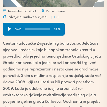
November 12, 2024
Petra Tuškan
Izdvojeno
,
Karlovac
,
Vijesti
0
Audio
00:00
05:59
Player
Centar karlovačke Zvijezde Trg bana Josipa Jelačića i
njegovo uređenje, koje bi napokon trebalo krenuti u
provedbu, bilo je jedina tema sjednice Gradskog vijeća
Grada Karlovca. Iako jedini pravi karlovački trg, već
godinama nije reprezentan i nešto čime se grad može
pohvaliti. S tim u mislima raspisan je natječaj, sada već
davne 2008., čiji rezultati su bili poznati početkom
2009. kada je odabrano idejno urbanističko-
arhitektonsko rješenje revitalizacije središnjeg dijela
povijesne cjeline grada Karlovca. Godinama je projekt