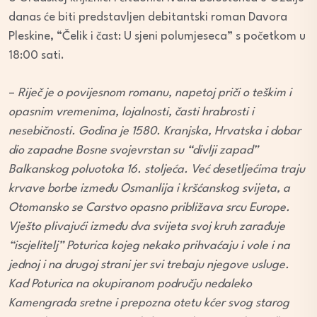
danas će biti predstavljen debitantski roman Davora
Pleskine, “Čelik i čast: U sjeni polumjeseca” s početkom u
18:00 sati.
–
Riječ je o povijesnom romanu, napetoj priči o teškim i
opasnim vremenima, lojalnosti, časti hrabrosti i
nesebičnosti. Godina je 1580. Kranjska, Hrvatska i dobar
dio zapadne Bosne svojevrstan su “divlji zapad”
Balkanskog poluotoka 16. stoljeća. Već desetljećima traju
krvave borbe između Osmanlija i kršćanskog svijeta, a
Otomansko se Carstvo opasno približava srcu Europe.
Vješto plivajući između dva svijeta svoj kruh zarađuje
“iscjelitelj” Poturica kojeg nekako prihvaćaju i vole i na
jednoj i na drugoj strani jer svi trebaju njegove usluge.
Kad Poturica na okupiranom području nedaleko
Kamengrada sretne i prepozna otetu kćer svog starog