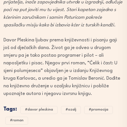
prijatelja, inače zapovjednika utvrde u izgradnji, odlučuje
poći na put javiti mu tu vijest. Stari kapetan zajedno s
kćerinim zaručnikom i samim Poturicom pokreće
spasilačku misiju kako bi izbavio kćer iz turskih kandži.
Davor Pleskina ljubav prema književnosti i pisanju gaji
još od dječačkih dana. Život ga je odveo u drugom
smjeru pa je tako postao programer i pilot – ali
naposljetku i pisac. Njegov prvi roman, “Čelik i čast: U
sjeni polumjeseca” objavljen je u izdanju Književnog
kruga Karlovac, a uredio ga je Tomislav Beronić. Dođite
na književno druženje u ozaljsku knjižnicu i pobliže
upoznajte autora i njegovu izvrsnu knjigu.
Tags:
#davor pleskina
#ozalj
#promocija
#roman