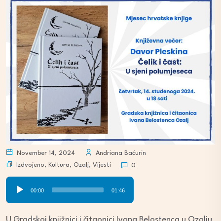
November 14, 2024
Andriana Baćurin
Izdvojeno
,
Kultura
,
Ozalj
,
Vijesti
0
Audio
00:00
01:46
Player
U Gradskoj knjižnici i čitaonici Ivana Belostenca u Ozalju