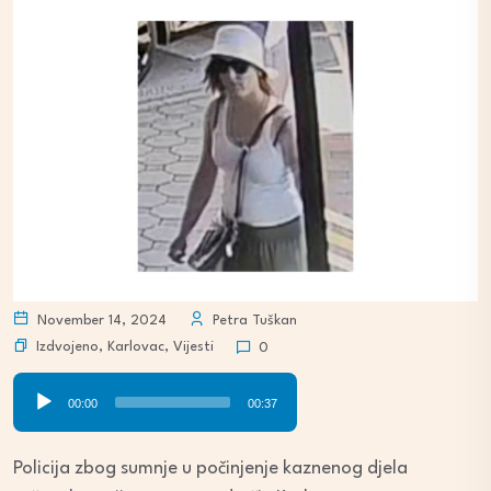
November 14, 2024
Petra Tuškan
Izdvojeno
,
Karlovac
,
Vijesti
0
Audio
00:00
00:37
Player
Policija zbog sumnje u počinjenje kaznenog djela