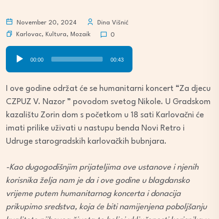
November 20, 2024
Dina Višnić
Karlovac
,
Kultura
,
Mozaik
0
Audio
00:00
00:43
Player
I ove godine održat će se humanitarni koncert “Za djecu
CZPUZ V. Nazor ” povodom svetog Nikole. U Gradskom
kazalištu Zorin dom s početkom u 18 sati Karlovačni će
imati prilike uživati u nastupu benda Novi Retro i
Udruge starogradskih karlovačkih bubnjara.
-Kao dugogodišnjim prijateljima ove ustanove i njenih
korisnika želja nam je da i ove godine u blagdansko
vrijeme putem humanitarnog koncerta i donacija
prikupimo sredstva, koja će biti namijenjena poboljšanju