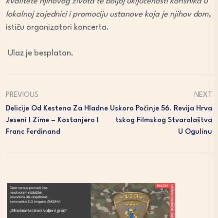
kvalitete njihovog života te boljoj uključenosti korisnika u
lokalnoj zajednici i promociju ustanove koja je njihov dom
,
ističu organizatori koncerta.
Ulaz je besplatan.
PREVIOUS
NEXT
Delicije Od Kestena Za Hladne
Uskoro Počinje 56. Revija Hrva
Jeseni I Zime – Kostanjero I
Tskog Filmskog Stvaralaštva
Franc Ferdinand
U Ogulinu