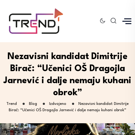
Nezavisni kandidat Dimitrije
Birač: “Učenici OŠ Dragojla
Jarnević i dalje nemaju kuhani
obrok”
Trend
Blog
Izdvojeno
Nezavisni kandidat Dimitrije
Birač: “Učenici OŠ Dragojla Jarnević i dalje nemaju kuhani obrok”