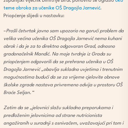
županijski vijećnik Dimitrije Birač ponovno se oglasio
oko
teme obroka za učenike OŠ Dragojla Jarnević
.
Priopćenje slijedi u nastavku:
–
Prošli četvrtak javno sam upozorio na gorući problem da
velika većina učenika OŠ Dragojla Jarnević nema kuhani
obrok i da je za to direktno odgovoran Grad, odnosno
gradonačelnik Mandić. Na moje tvrdnje iz Grada su
priopćenjem odgovorili da se prehrana učenika u OŠ
Dragojla Jarnević „obavlja sukladno uvjetima i trenutnim
mogućnostima budući da se za vrijeme cjelovite obnove
školske zgrade nastava privremeno odvija u prostoru OŠ
Braće Seljan.“
Zatim da se „jelovnici slažu sukladno preporukama i
predloženim jelovnicima od strane nutricionista
angažiranih u suradnji s osnivačem, uvažavajući pri tom i