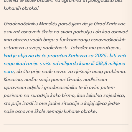
učenici te škole osuđeni na ogromna tri polugodišta bez
kuhanih obroka!
Gradonačelniku Mandiću poručujem da je Grad Karlovac
osnivač osnovnih škola na svom području i da kao osnivač
ima obvezu voditi brigu o funkcioniranju osnovnoškolskih
ustanova u svojoj nadležnosti. Također mu poručujem,
kad je objavio da će proračun Karlovca za 2025. biti veći
nego ikad ranije s više od milijardu kuna ili 138,8 milijuna
eura
, da što prije nađe novce za rješenje ovog problema.
Konačno, nudim svoju pomoć Gradu, nadležnom
upravnom odjelu i gradonačelniku te ih ovim putem
pozivam na suradnju kako bismo, kao lokalna zajednica,
što prije izašli iz ove jadne situacije u kojoj djeca jedne
naše osnovne škole nemaju kuhane obroke.