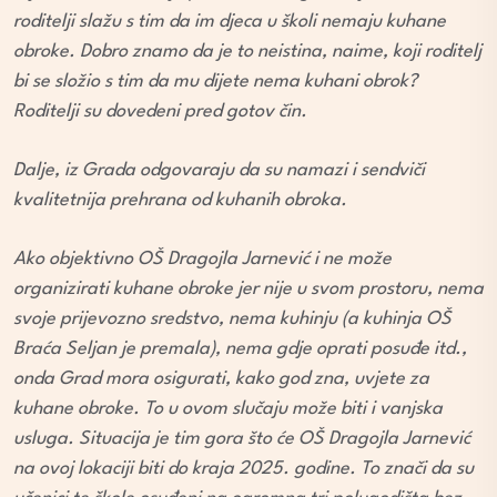
roditelji slažu s tim da im djeca u školi nemaju kuhane
obroke. Dobro znamo da je to neistina, naime, koji roditelj
bi se složio s tim da mu dijete nema kuhani obrok?
Roditelji su dovedeni pred gotov čin.
Dalje, iz Grada odgovaraju da su namazi i sendviči
kvalitetnija prehrana od kuhanih obroka.
Ako objektivno OŠ Dragojla Jarnević i ne može
organizirati kuhane obroke jer nije u svom prostoru, nema
svoje prijevozno sredstvo, nema kuhinju (a kuhinja OŠ
Braća Seljan je premala), nema gdje oprati posuđe itd.,
onda Grad mora osigurati, kako god zna, uvjete za
kuhane obroke. To u ovom slučaju može biti i vanjska
usluga. Situacija je tim gora što će OŠ Dragojla Jarnević
na ovoj lokaciji biti do kraja 2025. godine. To znači da su