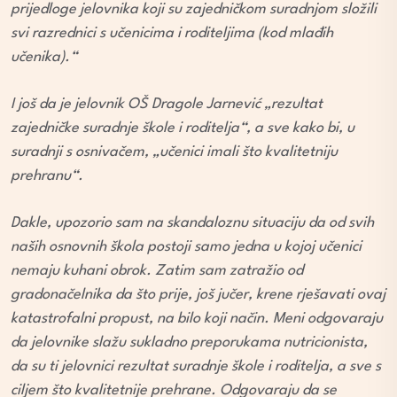
prijedloge jelovnika koji su zajedničkom suradnjom složili
svi razrednici s učenicima i roditeljima (kod mlađih
učenika).“
I još da je jelovnik OŠ Dragole Jarnević „rezultat
zajedničke suradnje škole i roditelja“, a sve kako bi, u
suradnji s osnivačem, „učenici imali što kvalitetniju
prehranu“.
Dakle, upozorio sam na skandaloznu situaciju da od svih
naših osnovnih škola postoji samo jedna u kojoj učenici
nemaju kuhani obrok. Zatim sam zatražio od
gradonačelnika da što prije, još jučer, krene rješavati ovaj
katastrofalni propust, na bilo koji način. Meni odgovaraju
da jelovnike slažu sukladno preporukama nutricionista,
da su ti jelovnici rezultat suradnje škole i roditelja, a sve s
ciljem što kvalitetnije prehrane. Odgovaraju da se