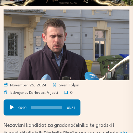
November 26, 2024
Sven Toljan
Izdvojeno
,
Karlovac
,
Vijesti
0
Audio
00:00
03:34
Player
Nezavisni kandidat za gradonačelnika te gradski i