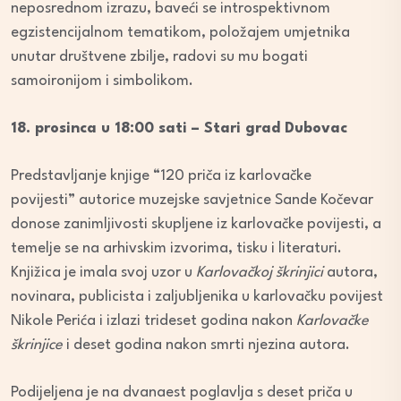
neposrednom izrazu, baveći se introspektivnom
egzistencijalnom tematikom, položajem umjetnika
unutar društvene zbilje, radovi su mu bogati
samoironijom i simbolikom.
18. prosinca u 18:00 sati – Stari grad Dubovac
Predstavljanje knjige “120 priča iz karlovačke
povijesti” autorice muzejske savjetnice Sande Kočevar
donose zanimljivosti skupljene iz karlovačke povijesti, a
temelje se na arhivskim izvorima, tisku i literaturi.
Knjižica je imala svoj uzor u
Karlovačkoj škrinjici
autora,
novinara, publicista i zaljubljenika u karlovačku povijest
Nikole Perića i izlazi trideset godina nakon
Karlovačke
škrinjice
i deset godina nakon smrti njezina autora.
Podijeljena je na dvanaest poglavlja s deset priča u