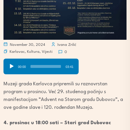
November 30, 2024
Ivana Zrilić
Karlovac
,
Kultura
,
Vijesti
0
Audio
00:00
03:41
Player
Muzeji grada Karlovca pripremili su raznovrstan
program u prosincu. Već 29. studenog počinju s
manifestacijom “Advent na Starom gradu Dubovcu”, a
ove godine slave i 120. rođendan Muzeja.
4. prosinac u 18:00 sati – Stari grad Dubovac