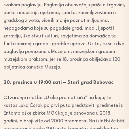
svakom poglavlju. Poglavlja obuhvaćaju priče o trgovini,
obrtu i industriji, rijekama, sportu, zanimljivostima iz
gradskog života, više ili manje poznatim ljudima,
nepogodama koje su pogađale grad, modi, ljepoti i
zdravlju, školstvu i kulturi, savjetima za domaćice te
funkcioniranju grada i gradske uprave. Uz to, tu su i dva
poglavlja povezana s Muzejom, muzejskom građom i
muzejskom praksom, jer se 18. prosinca obilježava 120.
obljetnica osnutka Muzeja.
20. prosinca u 19:00 sati – Stari grad Dubovac
Otvaranje izložbe „U oku promatrača” na kojoj će
kustos Luka Čorak po prvi puta predstaviti predmete iz
Entomološke zbirke MGK koja je osnovana u 2018.
godini, a broji više od 2000 predmeta. Na izložbi će biti
prezentirano preko 100 vrsta kornjaša i danjih leptira