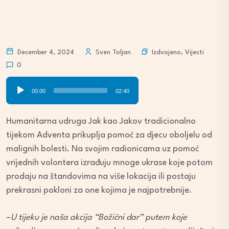
Izdvojeno
,
Vijesti
December 4, 2024
Sven Toljan
0
Audio
00:00
02:40
Player
Humanitarna udruga Jak kao Jakov tradicionalno
tijekom Adventa prikuplja pomoć za djecu oboljelu od
malignih bolesti. Na svojim radionicama uz pomoć
vrijednih volontera izrađuju mnoge ukrase koje potom
prodaju na štandovima na više lokacija ili postaju
prekrasni pokloni za one kojima je najpotrebnije.
–
U tijeku je naša akcija “Božićni dar” putem koje