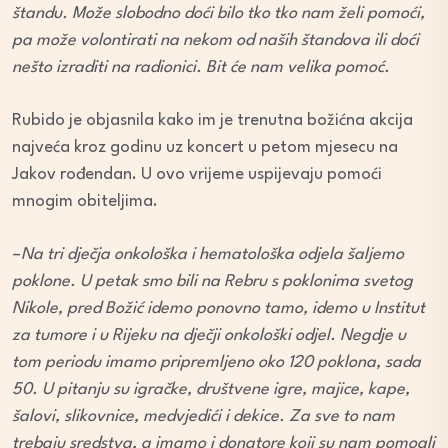
štandu. Može slobodno doći bilo tko tko nam želi pomoći,
pa može volontirati na nekom od naših štandova ili doći
nešto izraditi na radionici. Bit će nam velika pomoć.
Rubido je objasnila kako im je trenutna božićna akcija
najveća kroz godinu uz koncert u petom mjesecu na
Jakov rođendan. U ovo vrijeme uspijevaju pomoći
mnogim obiteljima.
–
Na tri dječja onkološka i hematološka odjela šaljemo
poklone. U petak smo bili na Rebru s poklonima svetog
Nikole, pred Božić idemo ponovno tamo, idemo u Institut
za tumore i u Rijeku na dječji onkološki odjel. Negdje u
tom periodu imamo pripremljeno oko 120 poklona, sada
50. U pitanju su igračke, društvene igre, majice, kape,
šalovi, slikovnice, medvjedići i dekice. Za sve to nam
trebaju sredstva, a imamo i donatore koji su nam pomogli