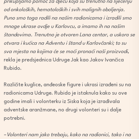
prikupljamo pomoć za djecu koja su trenutno na liječenju
od onkoloških, hematoloških i svih malignih oboljenja.
Puno smo toga radili na našim radionicama i izradili smo
mnoge ukrase ovdje u Karlovcu, a imamo ih na našim
štandovima. Trenutno je otvoren Lana centar, a uskoro se
otvara i kućica na Adventu i štand u Karlovčanki; to su
sva mjesta na kojima će se moći pronaći naši proizvodi
,
rekla je predsjednica Udruge Jak kao Jakov Ivančica
Rubido.
Različite kuglice, anđeoske figure i ukrasi izrađeni su na
radionicama Udruge. Rubido je istaknula kako su ove
godine imali i volonterku iz Siska koja je izrađivala
adventske aranžmane, no drugi volonteri su i dalje
potrebni.
–
Volonteri nam jako trebaju, kako na radionici, tako i na