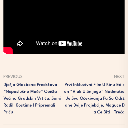
PREVIOUS
NEXT
Dječja Glazbena Predstava
Prvi Inkluzivni Film U Kinu Edis
“Neposlušno Mače” Obišla
On “Vlak U Snijegu” Nadmašio
Većinu Gradskih Vrtića; Sami
Je Sva Očekivanja Pa Su Održ
Radili Kostime I Pripremali
Ane Dvije Projekcije, Moguće D
Priču
A Će Biti I Treća