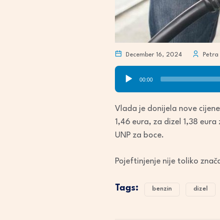
December 16, 2024
Petra
Audio
00:00
Player
Vlada je donijela nove cijene
1,46 eura, za dizel 1,38 eura
UNP za boce.
Pojeftinjenje nije toliko znač
Tags:
benzin
dizel