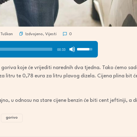
Izdvojeno
,
Vijesti
 Tuškan
0
Use
00:33
Up/Down
Arrow
 goriva koje će vrijediti narednih dva tjedna. Tako ćemo sada
keys
 za litru te 0,78 eura za litru plavog dizela. Cijena plina bit
to
increase
or
ajno, u odnosu na stare cijene benzin će biti cent jeftiniji, a
decrease
volume.
gorivo