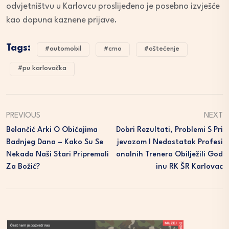
odvjetništvu u Karlovcu proslijeđeno je posebno izvješće
kao dopuna kaznene prijave.
Tags:
#automobil
#crno
#oštećenje
#pu karlovačka
PREVIOUS
NEXT
Belančić Arki O Običajima
Dobri Rezultati, Problemi S Pri
Badnjeg Dana – Kako Su Se
Jevozom I Nedostatak Profesi
Nekada Naši Stari Pripremali
Onalnih Trenera Obilježili God
Za Božić?
Inu RK ŠR Karlovac