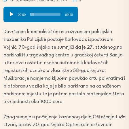
Crno
,
Izdvojeno
,
Karlovac
,
Vijesti
0
Audio
00:00
00:48
Player
Dovršenim kriminalističkim istraživanjem policijskih
službenika Policijske postaje Karlovac s ispostavom
Vojnić, 70-godišnjaka se sumnjiči da je 27. studenog na
parkiralištu trgovačkog centra u gradskoj četvrti Banija
u Karlovcu oštetio osobni automobili karlovačkih
registarskih oznaka u vlasništvu 58-godišnjaka.
Muškarac je namjerno ključem povukao crtu po vratima i
blatobranu vozila koje je bilo parkirano na označenom
parkirnom mjestu te je pritom nastala materijalna šteta
u vrijednosti oko 1000 eura.
Zbog sumnje u počinjenje kaznenog djela Oštećenje tuđe
stvari, protiv 70-godišnjaka Općinskom državnom