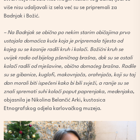
više nisu udaljavali iz sela već su se pripremali za
Badnjak i Božić.
– Na Badnjak se obično po nekim starim običajima prvo
ustajala domaćica kuće koja je pripremala tijesto od
kojeg su se kasnije radili kruh i kolači. Božićni kruh se
uvijek radio od bijelog pšeničnog brašna, dok su se ostali
kolači radili od mješavine, obično domaćeg brašna. Radile
su se gibanice, kuglofi, makovnjača, orahnjača, koji su taj
dan morali biti ispečeni kako bi bili svježi, a ranije su se
znali spremati suhi kolači poput paprenjaka, medenjaka
,
objasnila je Nikolina Belančić Arki, kustosica
Etnografskog odjela karlovačkog muzeja.