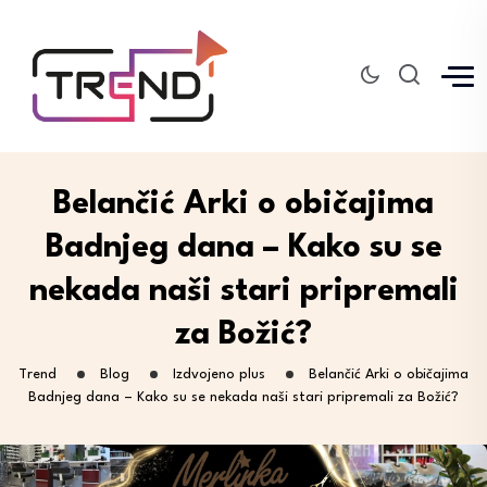
Belančić Arki o običajima
Badnjeg dana – Kako su se
nekada naši stari pripremali
za Božić?
Trend
Blog
Izdvojeno plus
Belančić Arki o običajima
Badnjeg dana – Kako su se nekada naši stari pripremali za Božić?