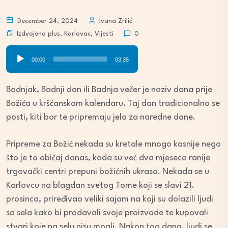
December 24, 2024
Ivana Zrilić
Izdvojeno plus
,
Karlovac
,
Vijesti
0
Audio
00:00
03:35
Player
Badnjak, Badnji dan ili Badnja večer je naziv dana prije
Božića u kršćanskom kalendaru. Taj dan tradicionalno se
posti, kiti bor te pripremaju jela za naredne dane.
Pripreme za Božić nekada su kretale mnogo kasnije nego
što je to običaj danas, kada su već dva mjeseca ranije
trgovački centri prepuni božićnih ukrasa. Nekada se u
Karlovcu na blagdan svetog Tome koji se slavi 21.
prosinca, priređivao veliki sajam na koji su dolazili ljudi
sa sela kako bi prodavali svoje proizvode te kupovali
stvari koje na selu nisu mogli. Nakon tog dana, ljudi se