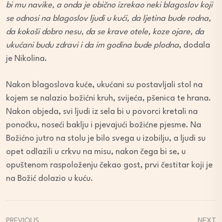
bi mu navike, a onda je obično izrekao neki blagoslov koji
se odnosi na blagoslov ljudi u kući, da ljetina bude rodna,
da kokoši dobro nesu, da se krave otele, koze ojare, da
ukućani budu zdravi i da im godina bude plodna
, dodala
je Nikolina.
Nakon blagoslova kuće, ukućani su postavljali stol na
kojem se nalazio božićni kruh, svijeća, pšenica te hrana.
Nakon objeda, svi ljudi iz sela bi u povorci kretali na
ponoćku, noseći baklju i pjevajući božićne pjesme. Na
Božićno jutro na stolu je bilo svega u izobilju, a ljudi su
opet odlazili u crkvu na misu, nakon čega bi se, u
opuštenom raspoloženju čekao gost, prvi čestitar koji je
na Božić dolazio u kuću.
PREVIOUS
NEXT