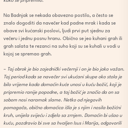
kako se pripremilo.
Na Badnjak se nekada obavezno postilo, a često se
znalo dogoditi da navečer kad padne mrak i kada se
obave svi kućanski poslovi, ljudi prvi put sjednu za
večeru i jednu posnu hranu. Obično se jeo kuhani grah ili
grah salata te rezanci na suho koji su se kuhali u vodi u
kojoj se spremao grah.
–
Taj obrok je bio zajednički večernji i on je bio jako važan.
Taj period kada se navečer svi ukućani skupe oko stola je
bilo vrijeme kada domaćin kuće unosi u kuću božić, koji je
pripremio ranije popodne, a taj božić je značio da on sa
sobom nosi naramak slame. Netko od njegovih
pomagača, obično domaćica išla je s njim i nosila božićni
kruh, unijela svijeću i zdjelo sa zrnjem. Domaćin bi ušao u
kuću, pozdravio bi sve sa hvaljen Isus i Marija, odgovorili