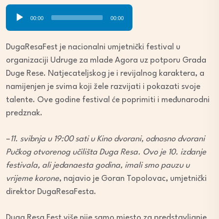
Audio
00:00
00:00
Player
DugaResaFest je nacionalni umjetnički festival u
organizaciji Udruge za mlade Agora uz potporu Grada
Duge Rese. Natjecateljskog je i revijalnog karaktera, a
namijenjen je svima koji žele razvijati i pokazati svoje
talente. Ove godine festival će poprimiti i međunarodni
predznak.
–
11. svibnja u 19:00 sati u Kino dvorani, odnosno dvorani
Pučkog otvorenog učilišta Duga Resa. Ovo je 10. izdanje
festivala, ali jedanaesta godina, imali smo pauzu u
vrijeme korone
, najavio je Goran Topolovac, umjetnički
direktor DugaResaFesta.
Duga Resa Fest više nije samo mjesto za predstavljanje