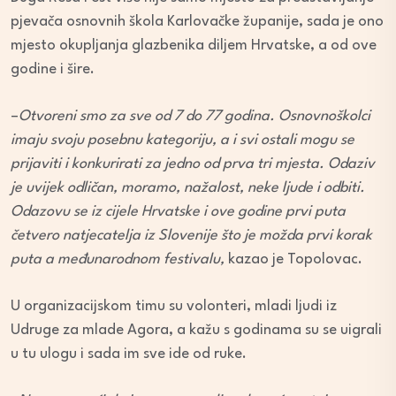
pjevača osnovnih škola Karlovačke županije, sada je ono
mjesto okupljanja glazbenika diljem Hrvatske, a od ove
godine i šire.
–
Otvoreni smo za sve od 7 do 77 godina. Osnovnoškolci
imaju svoju posebnu kategoriju, a i svi ostali mogu se
prijaviti i konkurirati za jedno od prva tri mjesta. Odaziv
je uvijek odličan, moramo, nažalost, neke ljude i odbiti.
Odazovu se iz cijele Hrvatske i ove godine prvi puta
četvero natjecatelja iz Slovenije što je možda prvi korak
puta a međunarodnom festivalu,
kazao je Topolovac.
U organizacijskom timu su volonteri, mladi ljudi iz
Udruge za mlade Agora, a kažu s godinama su se uigrali
u tu ulogu i sada im sve ide od ruke.