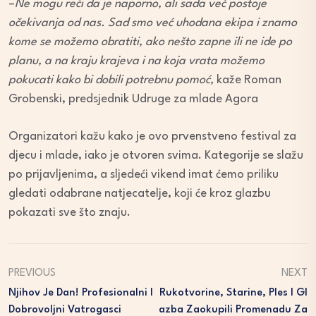
–
Ne mogu reći da je naporno, ali sada već postoje
očekivanja od nas. Sad smo već uhodana ekipa i znamo
kome se možemo obratiti, ako nešto zapne ili ne ide po
planu, a na kraju krajeva i na koja vrata možemo
pokucati kako bi dobili potrebnu pomoć,
kaže Roman
Grobenski, predsjednik Udruge za mlade Agora
Organizatori kažu kako je ovo prvenstveno festival za
djecu i mlade, iako je otvoren svima. Kategorije se slažu
po prijavljenima, a sljedeći vikend imat ćemo priliku
gledati odabrane natjecatelje, koji će kroz glazbu
pokazati sve što znaju.
PREVIOUS
NEXT
Njihov Je Dan! Profesionalni I
Rukotvorine, Starine, Ples I Gl
Dobrovoljni Vatrogasci
Azba Zaokupili Promenadu Za