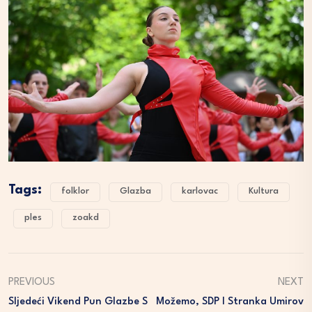
Tags:
folklor
Glazba
karlovac
Kultura
ples
zoakd
PREVIOUS
NEXT
Sljedeći Vikend Pun Glazbe S
Možemo, SDP I Stranka Umirov