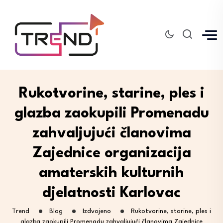
Rukotvorine, starine, ples i
glazba zaokupili Promenadu
zahvaljujući članovima
Zajednice organizacija
amaterskih kulturnih
djelatnosti Karlovac
Trend
Blog
Izdvojeno
Rukotvorine, starine, ples i
glazba zaokupili Promenadu zahvaljujući članovima Zajednice