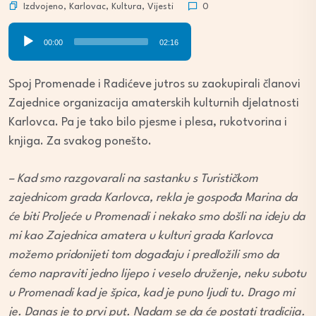
Izdvojeno
,
Karlovac
,
Kultura
,
Vijesti
0
Audio
00:00
02:16
Player
Spoj Promenade i Radićeve jutros su zaokupirali članovi
Zajednice organizacija amaterskih kulturnih djelatnosti
Karlovca. Pa je tako bilo pjesme i plesa, rukotvorina i
knjiga. Za svakog ponešto.
– Kad smo razgovarali na sastanku s Turističkom
zajednicom grada Karlovca, rekla je gospođa Marina da
će biti Proljeće u Promenadi i nekako smo došli na ideju da
mi kao Zajednica amatera u kulturi grada Karlovca
možemo pridonijeti tom događaju i predložili smo da
ćemo napraviti jedno lijepo i veselo druženje, neku subotu
u Promenadi kad je špica, kad je puno ljudi tu. Drago mi
je. Danas je to prvi put. Nadam se da će postati tradicija.