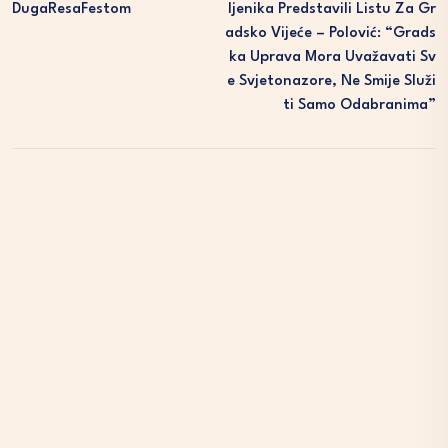
DugaResaFestom
Ljenika Predstavili Listu Za Gr
Adsko Vijeće – Polović: “Grads
Ka Uprava Mora Uvažavati Sv
E Svjetonazore, Ne Smije Služi
Ti Samo Odabranima”