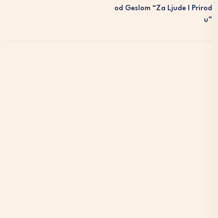
Od Geslom “Za Ljude I Prirod
U”