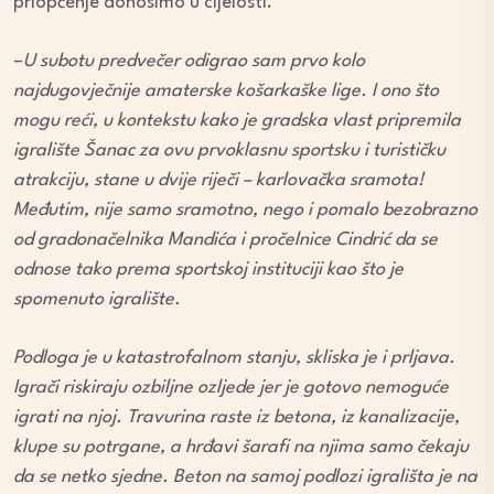
priopćenje donosimo u cijelosti.
–
U subotu predvečer odigrao sam prvo kolo
najdugovječnije amaterske košarkaške lige. I ono što
mogu reći, u kontekstu kako je gradska vlast pripremila
igralište Šanac za ovu prvoklasnu sportsku i turističku
atrakciju, stane u dvije riječi – karlovačka sramota!
Međutim, nije samo sramotno, nego i pomalo bezobrazno
od gradonačelnika Mandića i pročelnice Cindrić da se
odnose tako prema sportskoj instituciji kao što je
spomenuto igralište.
Podloga je u katastrofalnom stanju, skliska je i prljava.
Igrači riskiraju ozbiljne ozljede jer je gotovo nemoguće
igrati na njoj. Travurina raste iz betona, iz kanalizacije,
klupe su potrgane, a hrđavi šarafi na njima samo čekaju
da se netko sjedne. Beton na samoj podlozi igrališta je na