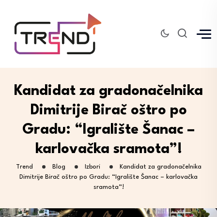
Kandidat za gradonačelnika
Dimitrije Birač oštro po
Gradu: “Igralište Šanac –
karlovačka sramota”!
Trend
Blog
Izbori
Kandidat za gradonačelnika
Dimitrije Birač oštro po Gradu: “Igralište Šanac – karlovačka
sramota”!