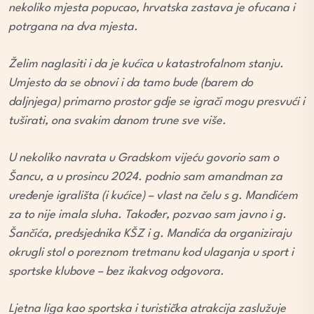
nekoliko mjesta popucao, hrvatska zastava je ofucana i
potrgana na dva mjesta.
Želim naglasiti i da je kućica u katastrofalnom stanju.
Umjesto da se obnovi i da tamo bude (barem do
daljnjega) primarno prostor gdje se igrači mogu presvući i
tuširati, ona svakim danom trune sve više.
U nekoliko navrata u Gradskom vijeću govorio sam o
Šancu, a u prosincu 2024. podnio sam amandman za
uređenje igrališta (i kućice) – vlast na čelu s g. Mandićem
za to nije imala sluha. Također, pozvao sam javno i g.
Šančića, predsjednika KŠZ i g. Mandića da organiziraju
okrugli stol o poreznom tretmanu kod ulaganja u sport i
sportske klubove – bez ikakvog odgovora.
Ljetna liga kao sportska i turistička atrakcija zaslužuje