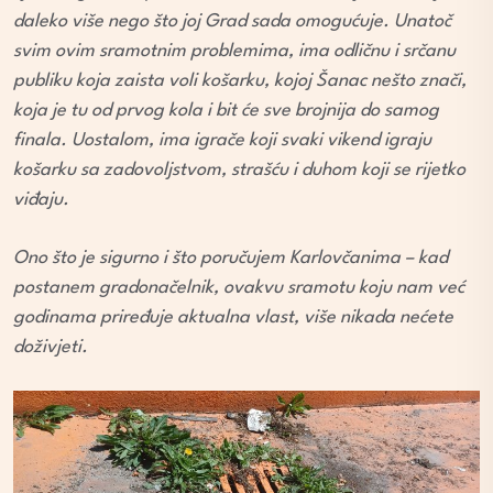
daleko više nego što joj Grad sada omogućuje. Unatoč
svim ovim sramotnim problemima, ima odličnu i srčanu
publiku koja zaista voli košarku, kojoj Šanac nešto znači,
koja je tu od prvog kola i bit će sve brojnija do samog
finala. Uostalom, ima igrače koji svaki vikend igraju
košarku sa zadovoljstvom, strašću i duhom koji se rijetko
viđaju.
Ono što je sigurno i što poručujem Karlovčanima – kad
postanem gradonačelnik, ovakvu sramotu koju nam već
godinama priređuje aktualna vlast, više nikada nećete
doživjeti.