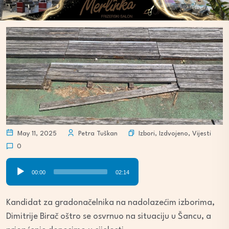
Izbori
,
Izdvojeno
,
Vijesti
May 11, 2025
Petra Tuškan
0
Audio
00:00
02:14
Player
Kandidat za gradonačelnika na nadolazećim izborima,
Dimitrije Birač oštro se osvrnuo na situaciju u Šancu, a