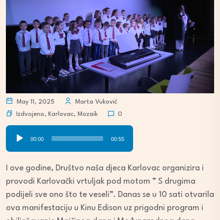
May 11, 2025
Marta Vuković
Izdvojeno
,
Karlovac
,
Mozaik
0
Audio
00:00
00:55
Player
I ove godine, Društvo naša djeca Karlovac organizira i
provodi Karlovački vrtuljak pod motom ” S drugima
podijeli sve ono što te veseli”. Danas se u 10 sati otvarila
ova manifestaciju u Kinu Edison uz prigodni program i