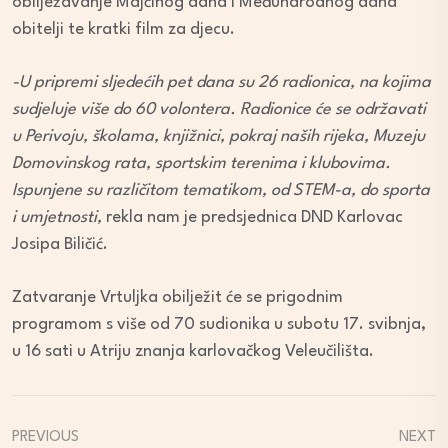
obilježavanje Majčinog dana i Međunarodnog dana
obitelji te kratki film za djecu.
-U pripremi sljedećih pet dana su 26 radionica, na kojima
sudjeluje više do 60 volontera. Radionice će se održavati
u Perivoju, školama, knjižnici, pokraj naših rijeka, Muzeju
Domovinskog rata, sportskim terenima i klubovima.
Ispunjene su različitom tematikom, od STEM-a, do sporta
i umjetnosti,
rekla nam je predsjednica DND Karlovac
Josipa Biličić.
Zatvaranje Vrtuljka obilježit će se prigodnim
programom s više od 70 sudionika u subotu 17. svibnja,
u 16 sati u Atriju znanja karlovačkog Veleučilišta.
PREVIOUS
NEXT