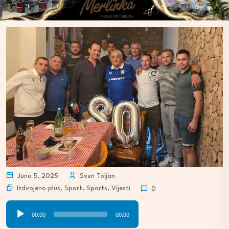
June 5, 2025
Sven Toljan
Izdvojeno plus
,
Sport
,
Sports
,
Vijesti
0
Audio
00:00
00:00
Player