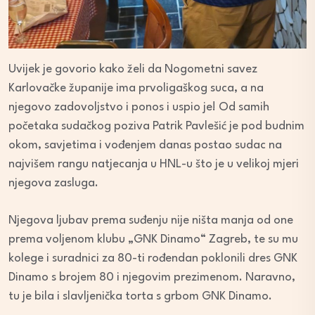
Uvijek je govorio kako želi da Nogometni savez
Karlovačke županije ima prvoligaškog suca, a na
njegovo zadovoljstvo i ponos i uspio je! Od samih
početaka sudačkog poziva Patrik Pavlešić je pod budnim
okom, savjetima i vođenjem danas postao sudac na
najvišem rangu natjecanja u HNL-u što je u velikoj mjeri
njegova zasluga.
Njegova ljubav prema suđenju nije ništa manja od one
prema voljenom klubu „GNK Dinamo“ Zagreb, te su mu
kolege i suradnici za 80-ti rođendan poklonili dres GNK
Dinamo s brojem 80 i njegovim prezimenom. Naravno,
tu je bila i slavljenička torta s grbom GNK Dinamo.