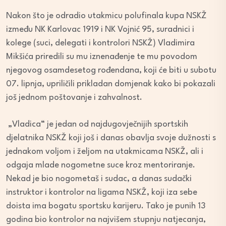
Nakon što je odradio utakmicu polufinala kupa NSKŽ
između NK Karlovac 1919 i NK Vojnić 95, suradnici i
kolege (suci, delegati i kontrolori NSKŽ) Vladimira
Mikšića priredili su mu iznenađenje te mu povodom
njegovog osamdesetog rođendana, koji će biti u subotu
07. lipnja, upriličili prikladan domjenak kako bi pokazali
još jednom poštovanje i zahvalnost.
„Vladica“ je jedan od najdugovječnijih sportskih
djelatnika NSKŽ koji još i danas obavlja svoje dužnosti s
jednakom voljom i željom na utakmicama NSKŽ, ali i
odgaja mlade nogometne suce kroz mentoriranje.
Nekad je bio nogometaš i sudac, a danas sudački
instruktor i kontrolor na ligama NSKŽ, koji iza sebe
doista ima bogatu sportsku karijeru. Tako je punih 13
godina bio kontrolor na najvišem stupnju natjecanja,