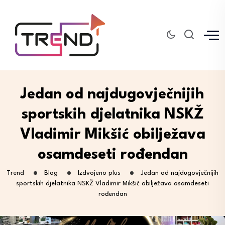
Jedan od najdugovječnijih
sportskih djelatnika NSKŽ
Vladimir Mikšić obilježava
osamdeseti rođendan
Trend
Blog
Izdvojeno plus
Jedan od najdugovječnijih
sportskih djelatnika NSKŽ Vladimir Mikšić obilježava osamdeseti
rođendan