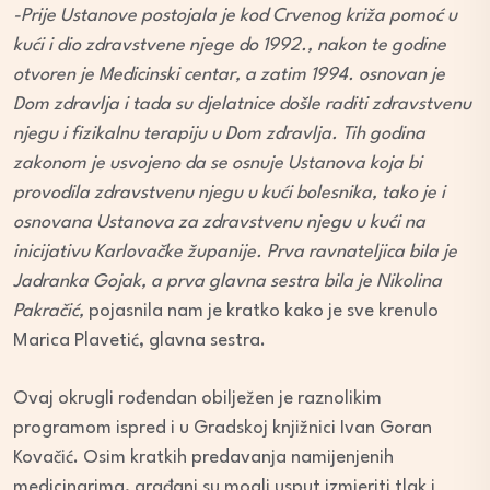
-Prije Ustanove postojala je kod Crvenog križa pomoć u
kući i dio zdravstvene njege do 1992., nakon te godine
otvoren je Medicinski centar, a zatim 1994. osnovan je
Dom zdravlja i tada su djelatnice došle raditi zdravstvenu
njegu i fizikalnu terapiju u Dom zdravlja. Tih godina
zakonom je usvojeno da se osnuje Ustanova koja bi
provodila zdravstvenu njegu u kući bolesnika, tako je i
osnovana Ustanova za zdravstvenu njegu u kući na
inicijativu Karlovačke županije. Prva ravnateljica bila je
Jadranka Gojak, a prva glavna sestra bila je Nikolina
Pakračić,
pojasnila nam je kratko kako je sve krenulo
Marica Plavetić, glavna sestra.
Ovaj okrugli rođendan obilježen je raznolikim
programom ispred i u Gradskoj knjižnici Ivan Goran
Kovačić. Osim kratkih predavanja namijenjenih
medicinarima, građani su mogli usput izmjeriti tlak i