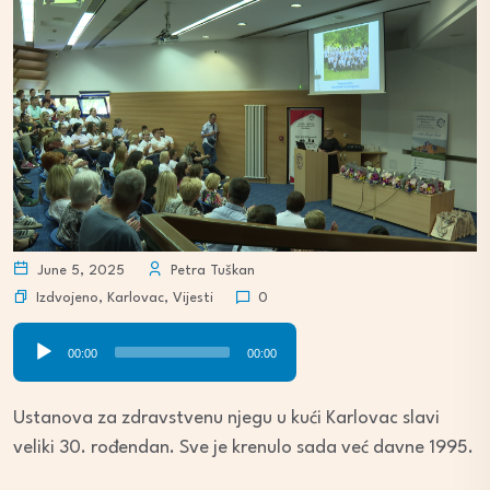
June 5, 2025
Petra Tuškan
Izdvojeno
,
Karlovac
,
Vijesti
0
Audio
00:00
00:00
Player
Ustanova za zdravstvenu njegu u kući Karlovac slavi
veliki 30. rođendan. Sve je krenulo sada već davne 1995.