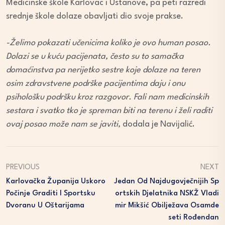
Medicinske škole Karlovac i Ustanove, pa peti razredi
srednje škole dolaze obavljati dio svoje prakse.
-Želimo pokazati učenicima koliko je ovo human posao.
Dolazi se u kuću pacijenata, često su to samačka
domaćinstva pa nerijetko sestre koje dolaze na teren
osim zdravstvene podrške pacijentima daju i onu
psihološku podršku kroz razgovor. Fali nam medicinskih
sestara i svatko tko je spreman biti na terenu i želi raditi
ovaj posao može nam se javiti,
dodala je Navijalić.
PREVIOUS
NEXT
Karlovačka Županija Uskoro
Jedan Od Najdugovječnijih Sp
Počinje Graditi I Sportsku
Ortskih Djelatnika NSKŽ Vladi
Dvoranu U Oštarijama
Mir Mikšić Obilježava Osamde
Seti Rođendan