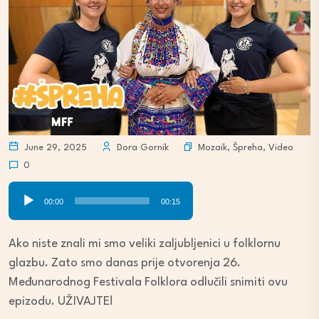
Mozaik
,
Špreha
,
Video
June 29, 2025
Dora Gornik
0
Audio
00:00
00:15
Player
Ako niste znali mi smo veliki zaljubljenici u folklornu
glazbu. Zato smo danas prije otvorenja 26.
Međunarodnog Festivala Folklora odlučili snimiti ovu
epizodu. UŽIVAJTE!