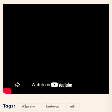
Tags:
#Špreha
karlovac
mff