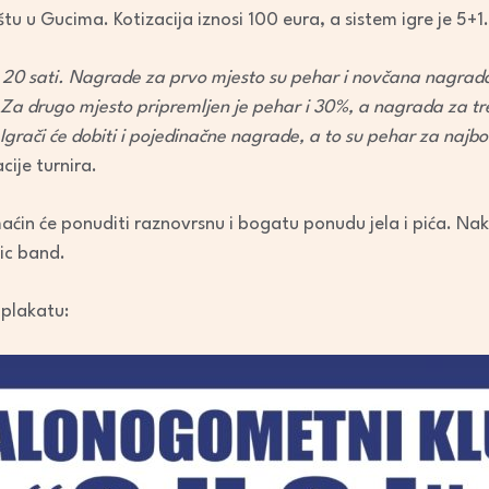
keys
tu u Gucima. Kotizacija iznosi 100 eura, a sistem igre je 5+1.
to
increase
a u 20 sati. Nagrade za prvo mjesto su pehar i novčana nagra
or
 Za drugo mjesto pripremljen je pehar i 30%, a nagrada za tr
decrease
Igrači će dobiti i pojedinačne nagrade, a to su pehar za najbol
volume.
acije turnira.
in će ponuditi raznovrsnu i bogatu ponudu jela i pića. Nako
ic band.
 plakatu: