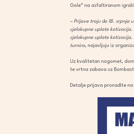
Gole“ na asfaltiranom igrališ
– Prijave traju do 18. srpnj
cjelokupne uplate kotizacija.
cjelokupne uplate kotizacija. 
turnira
, najavljuju iz organiz
Uz kvalitetan nogomet, domać
te vrtna zabava uz Bombast
Detalje prijava pronađite na