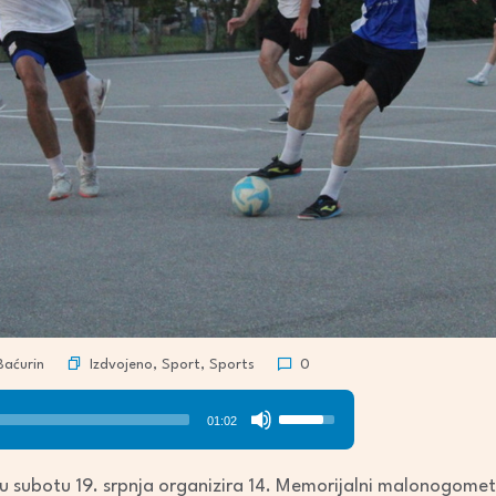
Izdvojeno
,
Sport
,
Sports
Baćurin
0
Use
01:02
Up/Down
Arrow
 subotu 19. srpnja organizira 14. Memorijalni malonogometn