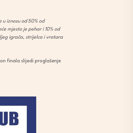
da u iznosu od 50% od
eće mjesto je pehar i 10% od
jeg igrača, strijelca i vratara
n finala slijedi proglašenje