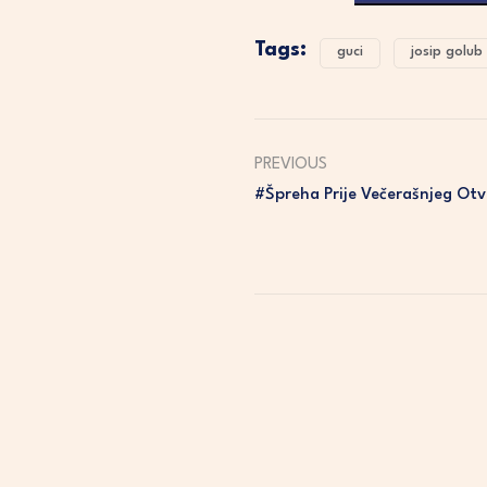
Tags:
guci
josip golub
PREVIOUS
#Špreha Prije Večerašnjeg Ot