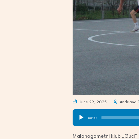
June 29, 2025
Andriana 
Audio
00:00
Player
Malonogometni klub „Guci“ u