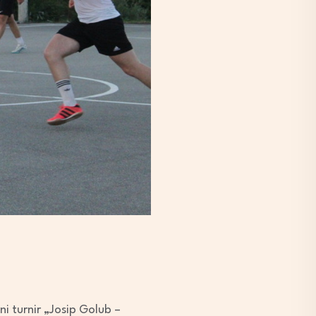
i turnir „Josip Golub –