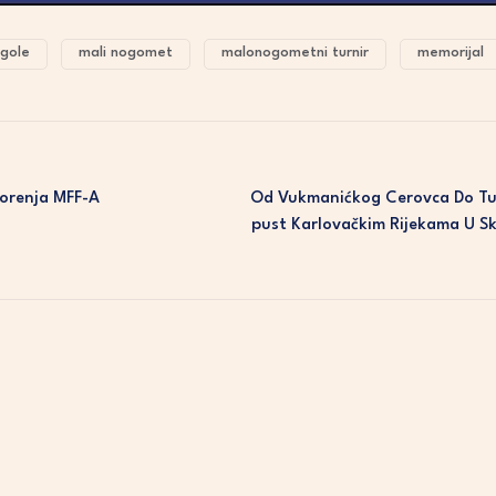
 gole
mali nogomet
malonogometni turnir
memorijal
vorenja MFF-A
Od Vukmanićkog Cerovca Do Tur
Pust Karlovačkim Rijekama U S