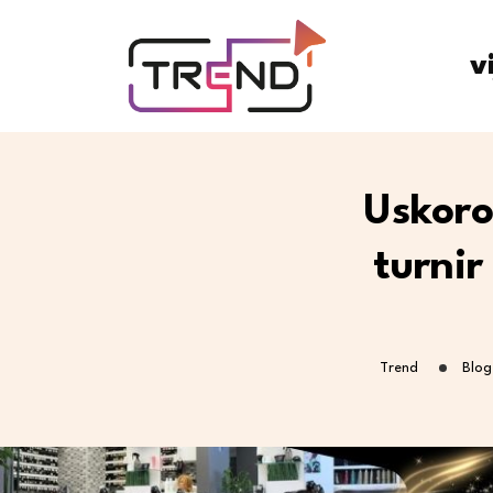
v
Uskoro
turnir
Trend
Blog