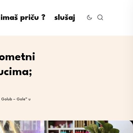
imaš priču ?
slušaj
gometni
Gucima;
p Golub – Gole” u