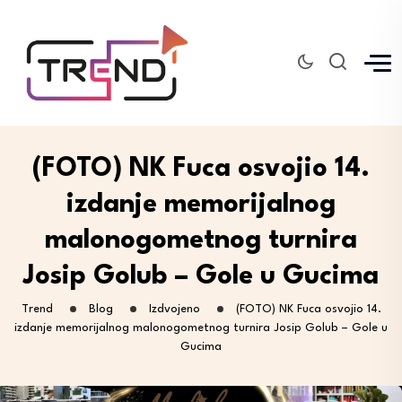
(FOTO) NK Fuca osvojio 14.
izdanje memorijalnog
malonogometnog turnira
Josip Golub – Gole u Gucima
Trend
Blog
Izdvojeno
(FOTO) NK Fuca osvojio 14.
izdanje memorijalnog malonogometnog turnira Josip Golub – Gole u
Gucima