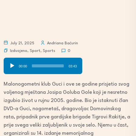
July 21, 2025
Andriana Baćurin
Izdvojeno
,
Sport
,
Sports
0
Audio
00:00
03:43
Player
Malonogometni klub Guci i ove se godine prisjetio svog
voljenog mještana Josipa Goluba Gole koji je nesretno
izgubio život u rujnu 2005. godine. Bio je istaknuti član
DVD-a Guci, nogometaš, dragovoljac Domovinskog
rata, pripadnik prve gardijske brigade Tigrovi Rakitje, a
prije svega veliki zaljubljenik u svoje selo. Njemu u čast,
organizirali su 14. izdanje memorijalnog