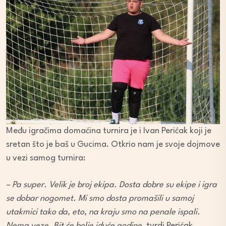
Među igračima domaćina turnira je i Ivan Perićak koji je
sretan što je baš u Gucima. Otkrio nam je svoje dojmove
u vezi samog turnira:
– Pa super. Velik je broj ekipa. Dosta dobre su ekipe i igra
se dobar nogomet. Mi smo dosta promašili u samoj
utakmici tako da, eto, na kraju smo na penale ispali.
Nema veze. Bit će bolje iduće godine
, tvrdi Perićak.