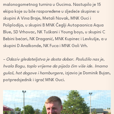
malonogometnog turnira u Gucima. Nastupilo je 15
ekipa koje su bile raspoređene u sljedeće skupine: u
skupini A Vina Braje, Metali Novak, MNK Guci i
Poliplodija, u skupini B MNK Čeglji Autopaonica Aqua
Blue, SD Vrhovac, NK Tuškani i Young boys, u skupini C
Bebini bećari, NK Draganić, MNK Kupinec i Levkušje, a u
skupini D Analkonde, NK Fuca i MNK Goli Vrh.
– Odaziv gledateljstva je dosta dobar. Poslužilo nas je,
hvala Bogu, toplo vrijeme da pijača čim više ide. Imamo
gulaš, hot dogove i hamburgere,
izjavio je Dominik Bujan,
potpredsjednik i igrač MNK Guci.