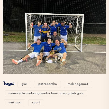
Tags:
guci
jastrebarsko
mali nogomet
memorijalni malonogometni turnir josip golub gole
mnk guci
sport