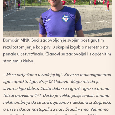
Domaćin MNK Guci zadovoljan je svojim postignutim
rezultatom jer je kao prvi u skupini izgubio nesretno na
penale u četvrtfinalu. Članovi su zadovoljni i s općenitim
stanjem u klubu.
– Mi se natječamo u zadnjoj ligi. Zove se malonogometna
liga zapad 3. liga. Broji 12 klubova. Mogu reći da je
stvarno liga dobra. Dosta dobri su i igrači. Igra se prema
futsal pravilima 4+1. Dosta je velika posjećenost. Imamo
nekih ambicija da se sad pojačamo s dečkima iz Zagreba,
a tri su i danas nastupali za nas. Stabilni smo. Nemamo