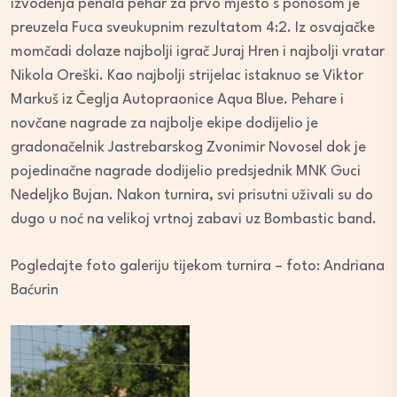
izvođenja penala pehar za prvo mjesto s ponosom je
preuzela Fuca sveukupnim rezultatom 4:2. Iz osvajačke
momčadi dolaze najbolji igrač Juraj Hren i najbolji vratar
Nikola Oreški. Kao najbolji strijelac istaknuo se Viktor
Markuš iz Čeglja Autopraonice Aqua Blue. Pehare i
novčane nagrade za najbolje ekipe dodijelio je
gradonačelnik Jastrebarskog Zvonimir Novosel dok je
pojedinačne nagrade dodijelio predsjednik MNK Guci
Nedeljko Bujan. Nakon turnira, svi prisutni uživali su do
dugo u noć na velikoj vrtnoj zabavi uz Bombastic band.
Pogledajte foto galeriju tijekom turnira – foto: Andriana
Baćurin