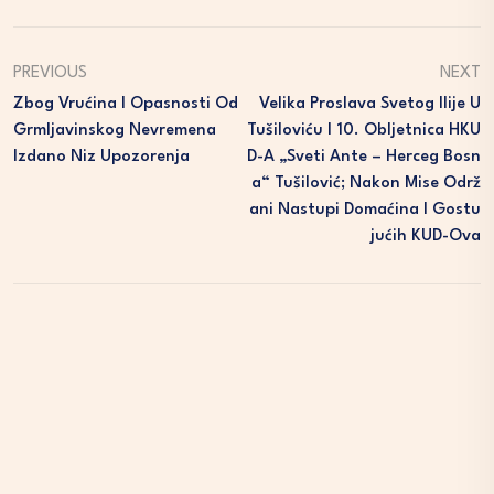
PREVIOUS
NEXT
Zbog Vrućina I Opasnosti Od
Velika Proslava Svetog Ilije U
Grmljavinskog Nevremena
Tušiloviću I 10. Obljetnica HKU
Izdano Niz Upozorenja
D-A „Sveti Ante – Herceg Bosn
A“ Tušilović; Nakon Mise Održ
Ani Nastupi Domaćina I Gostu
Jućih KUD-Ova