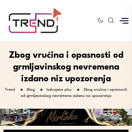
Zbog vrućina i opasnosti od
grmljavinskog nevremena
izdano niz upozorenja
Trend
Blog
Izdvojeno plus
Zbog vrućina i opasnosti
od grmljavinskog nevremena izdano niz upozorenja