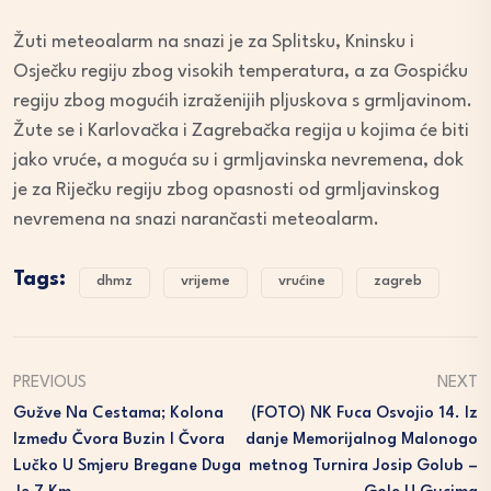
Žuti meteoalarm na snazi je za Splitsku, Kninsku i
Osječku regiju zbog visokih temperatura, a za Gospićku
regiju zbog mogućih izraženijih pljuskova s grmljavinom.
Žute se i Karlovačka i Zagrebačka regija u kojima će biti
jako vruće, a moguća su i grmljavinska nevremena, dok
je za Riječku regiju zbog opasnosti od grmljavinskog
nevremena na snazi narančasti meteoalarm.
Tags:
dhmz
vrijeme
vrućine
zagreb
PREVIOUS
NEXT
Gužve Na Cestama; Kolona
(FOTO) NK Fuca Osvojio 14. Iz
Između Čvora Buzin I Čvora
Danje Memorijalnog Malonogo
Lučko U Smjeru Bregane Duga
Metnog Turnira Josip Golub –