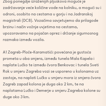
Zbog ponegdje izraženijih pljuskova moguće je
zadržavanje veće količine vode na kolniku, a mogući su i
odroni, osobito na cestama u gorju i na Jadranskoj
magistrali (DC8). Vozačima savjetujemo da prilagode
brzinu i način vožnje uvjetima na cestama,
upozoravamo na pojačan oprez i držanje sigurnosnog
razmaka između vozila.
A1 Zagreb-Ploče-Karamatići: povećana je gustoća
prometa u oba smjera, između tunela Mala Kapela i
naplate Lučko te između čvora Benkovac i tunela Sveti
Rok u smjeru Zagreba vozi se usporeno u kolonama uz
zastoje, na naplati Lučko u smjeru mora iz smjera čvora
Zagreb zapad kolona je duga oko 2 km, te na
naplatama Lučko i Demerje u smjeru Zagreba kolone su
duge oko 3 km.