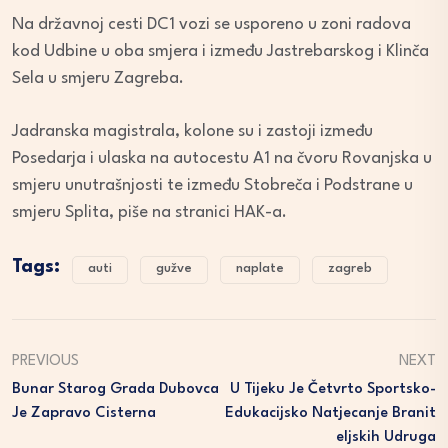
Na državnoj cesti DC1 vozi se usporeno u zoni radova
kod Udbine u oba smjera i između Jastrebarskog i Klinča
Sela u smjeru Zagreba.
Jadranska magistrala, kolone su i zastoji između
Posedarja i ulaska na autocestu A1 na čvoru Rovanjska u
smjeru unutrašnjosti te između Stobreča i Podstrane u
smjeru Splita, piše na stranici HAK-a.
Tags:
auti
gužve
naplate
zagreb
PREVIOUS
NEXT
Bunar Starog Grada Dubovca
U Tijeku Je Četvrto Sportsko-
Je Zapravo Cisterna
Edukacijsko Natjecanje Branit
Eljskih Udruga