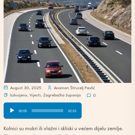
August 30, 2025
Anamari Štrucelj Pavlić
Izdvojeno
,
Vijesti
,
Zagrebačka županija
0
Audio
00:00
02:03
Player
Kolnici su mokri ili vlažni i skliski u većem dijelu zemlje.