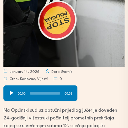
January 14, 2026
Dora Gornik
Crno
,
Karlovac
,
Vijesti
0
Audio
00:00
00:39
Player
Na Općinski sud uz optužni prijedlog jučer je doveden
24-godišnji višestruki počinitelj prometnih prekršaja
kojeg su u večernjim satima 12. siječnja policijski