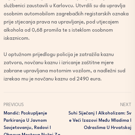
službenici zaustavili u Karlovcu. Utvrdili su da upravlja
osobnim automobilom zagrebačkih registarskih oznaka
prije stjecanja prava na upravljanje, pod utjecajem
alkohola od 0,68 promila te s isteklom osobnom
iskaznicom.
U optužnom prijedlogu policija je zatražila kaznu
zatvora, novčanu kaznu i izricanje zaštitne mjere
zabrane upravljana motornim vozilom, a nadležni sud
izrekao mu je novčanu kaznu od 2490 eura.
PREVIOUS
NEXT
Mandić: Poskupljenje
Suhi Siječanj I Alkoholizam: Sv
Parkiranja U Javnom
E Veći Izazovi Među Mladima I
Savjetovanju, Radovi I
Odraslima U Hrvatskoj