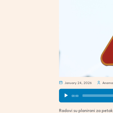
January 24, 2026
Anamari
Audio
00:00
Player
Radovi su planirani za petak