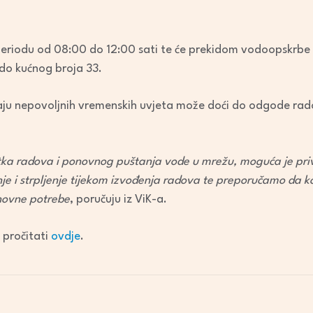
keys
to
increase
periodu od 08:00 do 12:00 sati te će prekidom vodoopskrbe
or
 do kućnog broja 33.
decrease
volume.
aju nepovoljnih vremenskih uvjeta može doći do odgode rad
a radova i ponovnog puštanja vode u mrežu, moguća je pr
e i strpljenje tijekom izvođenja radova te preporučamo da kor
snovne potrebe
, poručuju iz ViK-a.
 pročitati
ovdje
.