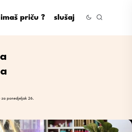
imaš priču ?
slušaj
ja
za
 za ponedjeljak 26.