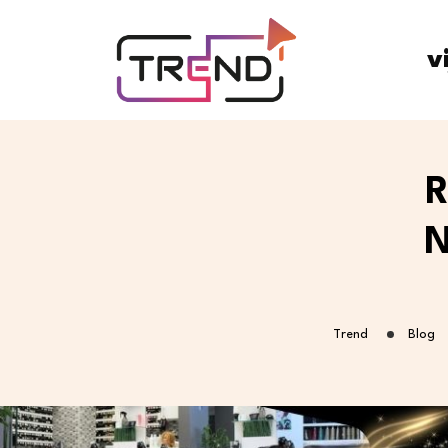
v
R
N
Trend
Blog