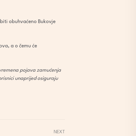
 biti obuhvaćeno Bukovje
ova, a o čemu će
ivremena pojava zamućenja
isnici unaprijed osiguraju
NEXT