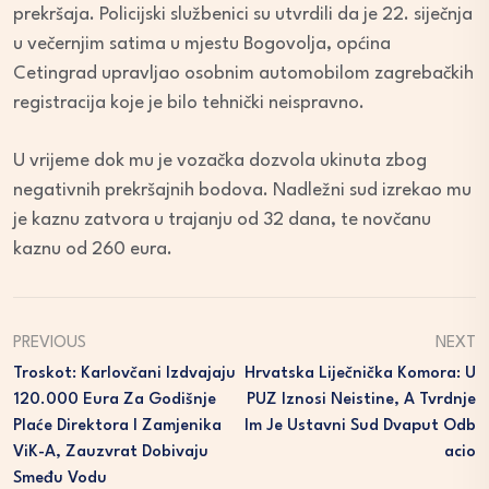
prekršaja. Policijski službenici su utvrdili da je 22. siječnja
u večernjim satima u mjestu Bogovolja, općina
Cetingrad upravljao osobnim automobilom zagrebačkih
registracija koje je bilo tehnički neispravno.
U vrijeme dok mu je vozačka dozvola ukinuta zbog
negativnih prekršajnih bodova. Nadležni sud izrekao mu
je kaznu zatvora u trajanju od 32 dana, te novčanu
kaznu od 260 eura.
PREVIOUS
NEXT
Troskot: Karlovčani Izdvajaju
Hrvatska Liječnička Komora: U
120.000 Eura Za Godišnje
PUZ Iznosi Neistine, A Tvrdnje
Plaće Direktora I Zamjenika
Im Je Ustavni Sud Dvaput Odb
ViK-A, Zauzvrat Dobivaju
Acio
Smeđu Vodu