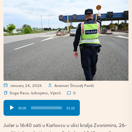
January 24, 2026
Anamari Štrucelj Pavlić
Duga Resa
,
Izdvojeno
,
Vijesti
0
Audio
00:00
01:10
Player
Jučer u 16:40 sati u Karlovcu u ulici kralja Zvonimira, 26-