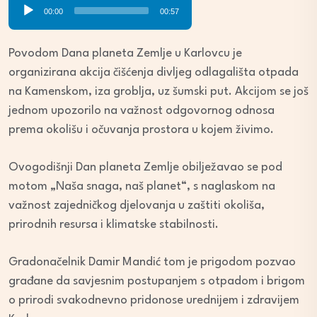
Audio
00:00
00:57
Player
Povodom Dana planeta Zemlje u Karlovcu je
organizirana akcija čišćenja divljeg odlagališta otpada
na Kamenskom, iza groblja, uz šumski put. Akcijom se još
jednom upozorilo na važnost odgovornog odnosa
prema okolišu i očuvanja prostora u kojem živimo.
Ovogodišnji Dan planeta Zemlje obilježavao se pod
motom „Naša snaga, naš planet“, s naglaskom na
važnost zajedničkog djelovanja u zaštiti okoliša,
prirodnih resursa i klimatske stabilnosti.
Gradonačelnik Damir Mandić tom je prigodom pozvao
građane da savjesnim postupanjem s otpadom i brigom
o prirodi svakodnevno pridonose urednijem i zdravijem