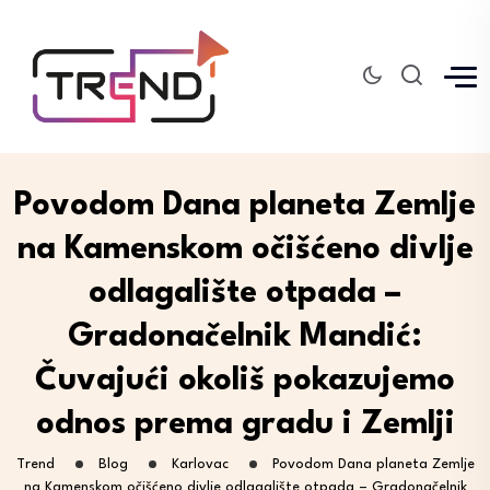
Povodom Dana planeta Zemlje
na Kamenskom očišćeno divlje
odlagalište otpada –
Gradonačelnik Mandić:
Čuvajući okoliš pokazujemo
odnos prema gradu i Zemlji
Trend
Blog
Karlovac
Povodom Dana planeta Zemlje
na Kamenskom očišćeno divlje odlagalište otpada – Gradonačelnik