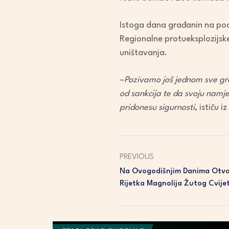
Istoga dana građanin na podr
Regionalne protueksplozijske
uništavanja.
–
Pozivamo još jednom sve gra
od sankcija te da svoju namjer
pridonesu sigurnosti
, ističu 
PREVIOUS
Na Ovogodišnjim Danima Otvo
Rijetka Magnolija Žutog Cvije