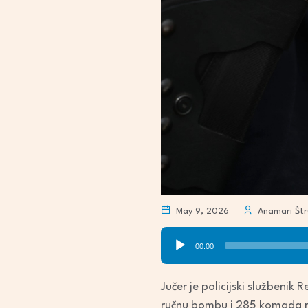
May 9, 2026
Anamari Štru
Audio
00:00
Player
Jučer je policijski službeni
ručnu bombu i 285 komada ra