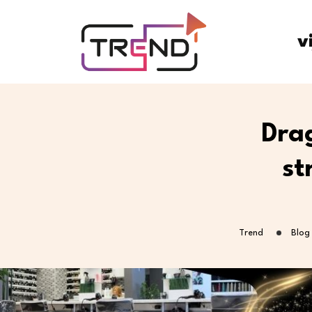
v
Dra
st
Trend
Blog