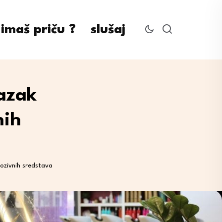
imaš priču ?
slušaj
azak
nih
lozivnih sredstava