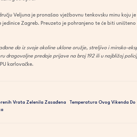
to
increase
učju Veljuna je pronašao vježbovnu tenkovsku minu koju je p
or
 jedinice Zagreb. Preuzeto je pohranjeno te će biti uništeno
decrease
volume.
đane da iz svoje okoline uklone oružje, streljivo i minsko-ek
u dragovoljne predaje prijave na broj 192 ili u najbližoj policij
iz PU karlovačke.
renih Vrata Zelenila Zasađena
Temperatura Ovog Vikenda Do 
ta