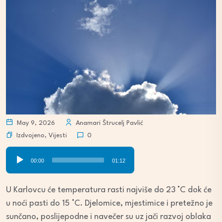
May 9, 2026
Anamari Štrucelj Pavlić
Izdvojeno
,
Vijesti
0
Audio
00:00
01:12
Player
U Karlovcu će temperatura rasti najviše do 23 °C dok će
u noći pasti do 15 °C. Djelomice, mjestimice i pretežno je
sunčano, poslijepodne i navečer su uz jači razvoj oblaka