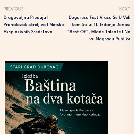
PREVIOUS
NEXT
Dragovoljna Predaja I
Dugaresa Fest Vraća Se U Veli
Pronalazak Streljiva I Minsko-
Kom Stilu: 11. Izdanje Donosi
Eksplozivnih Sredstava
“best Of”, Mlade Talente I No
Vu Nagradu Publike