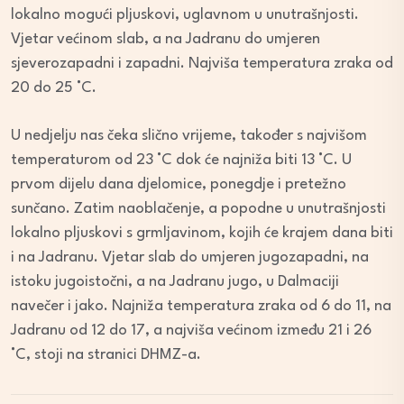
lokalno mogući pljuskovi, uglavnom u unutrašnjosti.
Vjetar većinom slab, a na Jadranu do umjeren
sjeverozapadni i zapadni. Najviša temperatura zraka od
20 do 25 °C.
U nedjelju nas čeka slično vrijeme, također s najvišom
temperaturom od 23 °C dok će najniža biti 13 °C. U
prvom dijelu dana djelomice, ponegdje i pretežno
sunčano. Zatim naoblačenje, a popodne u unutrašnjosti
lokalno pljuskovi s grmljavinom, kojih će krajem dana biti
i na Jadranu. Vjetar slab do umjeren jugozapadni, na
istoku jugoistočni, a na Jadranu jugo, u Dalmaciji
navečer i jako. Najniža temperatura zraka od 6 do 11, na
Jadranu od 12 do 17, a najviša većinom između 21 i 26
°C, stoji na stranici DHMZ-a.