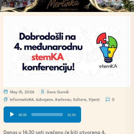
May 15, 2026
Dora Gornik
InformativKA
,
Izdvojeno
,
Karlovac
,
Kultura
,
Vijesti
0
Audio
00:00
01:50
Player
Danas u 14:30 sati svečano će biti otvorena 4.