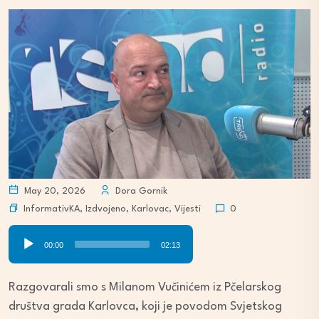
May 20, 2026
Dora Gornik
InformativKA
,
Izdvojeno
,
Karlovac
,
Vijesti
0
Audio
00:00
02:13
Player
Razgovarali smo s Milanom Vučinićem iz Pčelarskog
društva grada Karlovca, koji je povodom Svjetskog