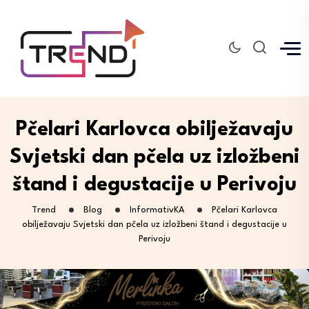
Pčelari Karlovca obilježavaju
Svjetski dan pčela uz izložbeni
štand i degustacije u Perivoju
Trend
Blog
InformativKA
Pčelari Karlovca
obilježavaju Svjetski dan pčela uz izložbeni štand i degustacije u
Perivoju