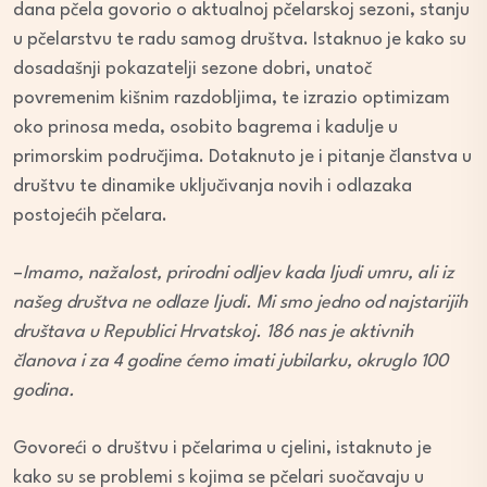
dana pčela govorio o aktualnoj pčelarskoj sezoni, stanju
u pčelarstvu te radu samog društva. Istaknuo je kako su
dosadašnji pokazatelji sezone dobri, unatoč
povremenim kišnim razdobljima, te izrazio optimizam
oko prinosa meda, osobito bagrema i kadulje u
primorskim područjima. Dotaknuto je i pitanje članstva u
društvu te dinamike uključivanja novih i odlazaka
postojećih pčelara.
–
Imamo, nažalost, prirodni odljev kada ljudi umru, ali iz
našeg društva ne odlaze ljudi. Mi smo jedno od najstarijih
društava u Republici Hrvatskoj. 186 nas je aktivnih
članova i za 4 godine ćemo imati jubilarku, okruglo 100
godina.
Govoreći o društvu i pčelarima u cjelini, istaknuto je
kako su se problemi s kojima se pčelari suočavaju u