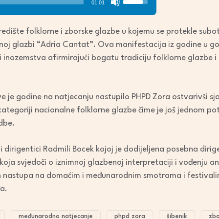
01:01
Up/Down
Arrow
redište folklorne i zborske glazbe u kojemu se protekle su
keys
noj glazbi “Adria Cantat”. Ova manifestacija iz godine u go
to
i inozemstva afirmirajući bogatu tradiciju folklorne glazbe i
increase
or
decrease
ve je godine na natjecanju nastupilo PHPD Zora ostvarivši sja
volume.
kategoriji nacionalne folklorne glazbe čime je još jednom po
edbe.
 i dirigentici Radmili Bocek kojoj je dodijeljena posebna dir
koja svjedoči o iznimnoj glazbenoj interpretaciji i vođenju
h nastupa na domaćim i međunarodnim smotrama i festivalima
a.
međunarodno natjecanje
phpd zora
šibenik
zbo