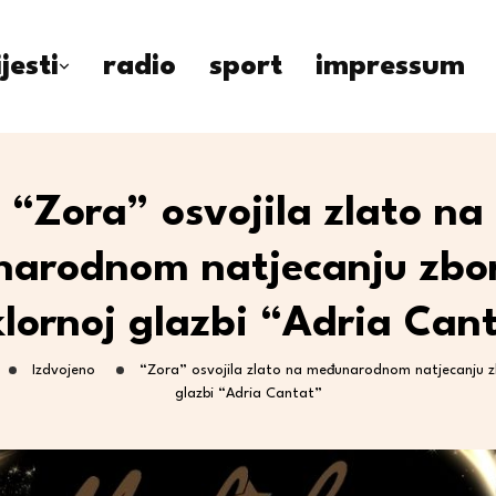
ijesti
radio
sport
impressum
“Zora” osvojila zlato na
arodnom natjecanju zbo
klornoj glazbi “Adria Can
Izdvojeno
“Zora” osvojila zlato na međunarodnom natjecanju zb
glazbi “Adria Cantat”