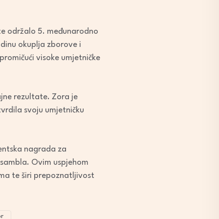
bote održalo 5. međunarodno
dinu okuplja zborove i
 promičući visoke umjetničke
jne rezultate. Zora je
tvrdila svoju umjetničku
igentska nagrada za
 ansambla. Ovim uspjehom
 te širi prepoznatljivost
r