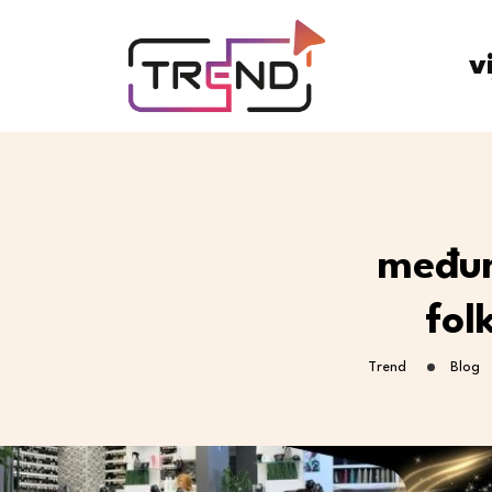
v
međun
fol
Trend
Blog