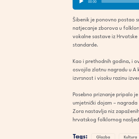
00:00
Player
Šibenik je ponovno postao s
natjecanje zborova u folklor
vokalne sastave iz Hrvatske 
standarde.
Kao i prethodnih godina, i o
osvojila zlatnu nagradu u A 
izvrsnost i visoku razinu izv
Posebno priznanje pripalo je
umjetnički dojam – nagrada 
Zora nastavlja niz zapaženi
hrvatskog folklornog nasljeđ
Tags:
Glazba
Kultura