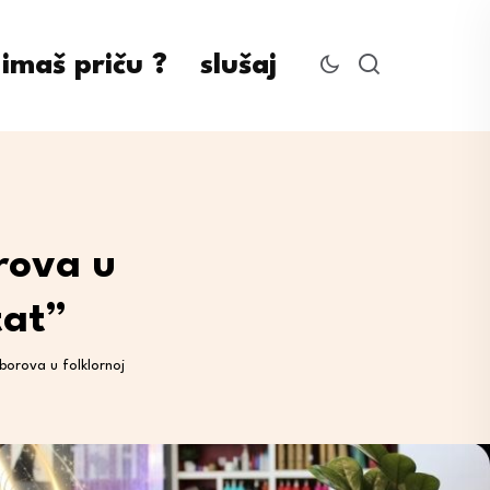
imaš priču ?
slušaj
rova u
tat”
orova u folklornoj