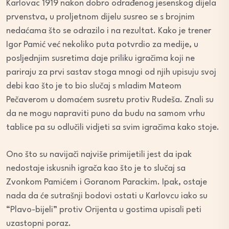
Karlovac 1919 nakon dobro odrađenog jesenskog dijela
prvenstva, u proljetnom dijelu susreo se s brojnim
nedaćama što se odrazilo i na rezultat. Kako je trener
Igor Pamić već nekoliko puta potvrdio za medije, u
posljednjim susretima daje priliku igračima koji ne
pariraju za prvi sastav stoga mnogi od njih upisuju svoj
debi kao što je to bio slučaj s mladim Mateom
Pečaverom u domaćem susretu protiv Rudeša. Znali su
da ne mogu napraviti puno da budu na samom vrhu
tablice pa su odlučili vidjeti sa svim igračima kako stoje.
Ono što su navijači najviše primijetili jest da ipak
nedostaje iskusnih igrača kao što je to slučaj sa
Zvonkom Pamićem i Goranom Parackim. Ipak, ostaje
nada da će sutrašnji bodovi ostati u Karlovcu iako su
“Plavo-bijeli” protiv Orijenta u gostima upisali peti
uzastopni poraz.