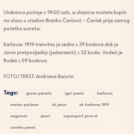
Utakmica počinje u 19:00 sati, a ulaznice možete kupiti
na ulazu u stadion Branko Čavlović – Čavlek prije samog
početka susreta.
Karlovac 1919 trenutno je sedmi s 39 bodova dok je
Jarun pretposljednji (jedanaesti) s 32 boda. Vodeći je
Rudeš s 59 bodova.
FOTO/TEKST: Andriana Baćurin
Tags:
goran paracki
igor pamić
karlovac
mateo pečaver
nk jarun
nk karlovac 1919
nogomet
sport
supersport prva nl
zvonko pamić