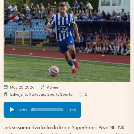
May 21, 2026
Admin
Izdvojeno
,
Karlovac
,
Sport
,
Sports
0
Audio
00:00
01:20
Player
Još su samo dva kola do kraja SuperSport Prve NL. NK