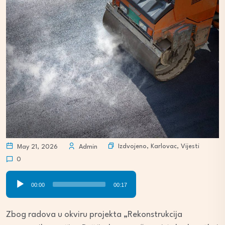
Izdvojeno
,
Karlovac
,
Vijesti
May 21, 2026
Admin
0
Audio
00:00
00:17
Player
Zbog radova u okviru projekta „Rekonstrukcija