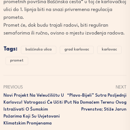
prometnih površina Bašćinska cesta“ u toj će karlovačkoj
ulici do 1. lipnja biti na snazi privremena regulacija
prometa.
Promet će, dok budu trajali radovi, biti reguliran
semaforima ili ručno, ovisno o mjestu izvođenja radova.
Tags:
bašćinska ulica
grad karlovac
karlovac
promet
PREVIOUS
NEXT
Novi Projekt Na Veleučilištu U
“Plavo-Bijeli” Sutra Posljednji
Karlovcu! Vatrogasci Će Učiti I
Put Na Domaćem Terenu Ovog
Istraživati O Šumskim
Prvenstva; Stiže Jarun
Požarima Koji Su Uvjetovani
Klimatskim Promjenama