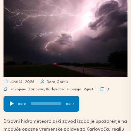
June 14, 2026
Dora Gornik
Izdvojeno
,
Karlovac
,
Karlovačka županija
,
Vijesti
0
Audio
00:00
00:37
Player
Državni hidrometeorološki zavod izdao je upozorenje na
moguće opasne vremenske pojave za Karlovačku regiju