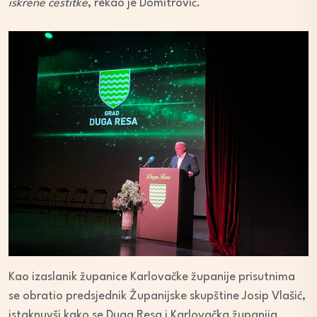
iskrene čestitke
, rekao je Domitrović.
Kao izaslanik županice Karlovačke županije prisutnima
se obratio predsjednik Županijske skupštine Josip Vlašić,
istaknuvši kako se Duga Resa i Karlovačka županija