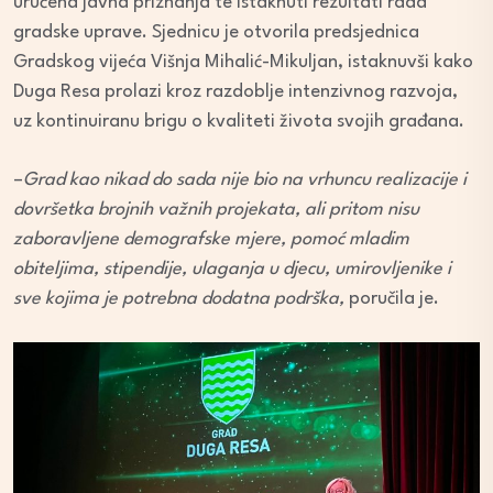
uručena javna priznanja te istaknuti rezultati rada
gradske uprave. Sjednicu je otvorila predsjednica
Gradskog vijeća Višnja Mihalić-Mikuljan, istaknuvši kako
Duga Resa prolazi kroz razdoblje intenzivnog razvoja,
uz kontinuiranu brigu o kvaliteti života svojih građana.
–
Grad kao nikad do sada nije bio na vrhuncu realizacije i
dovršetka brojnih važnih projekata, ali pritom nisu
zaboravljene demografske mjere, pomoć mladim
obiteljima, stipendije, ulaganja u djecu, umirovljenike i
sve kojima je potrebna dodatna podrška,
poručila je.