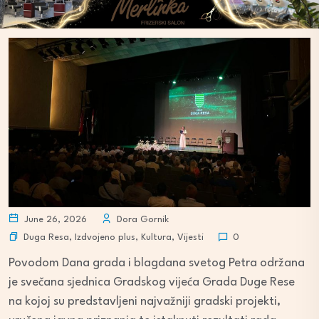
June 26, 2026
Dora Gornik
Duga Resa
,
Izdvojeno plus
,
Kultura
,
Vijesti
0
Povodom Dana grada i blagdana svetog Petra održana
je svečana sjednica Gradskog vijeća Grada Duge Rese
na kojoj su predstavljeni najvažniji gradski projekti,