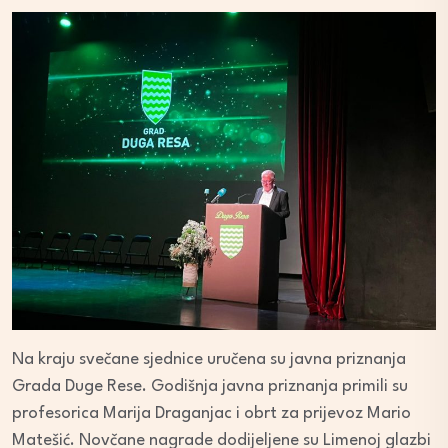
Na kraju svečane sjednice uručena su javna priznanja
Grada Duge Rese. Godišnja javna priznanja primili su
profesorica Marija Draganjac i obrt za prijevoz Mario
Matešić. Novčane nagrade dodijeljene su Limenoj glazbi