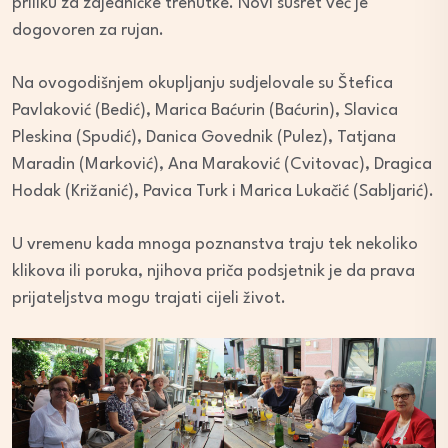
priliku za zajedničke trenutke. Novi susret već je
dogovoren za rujan.
Na ovogodišnjem okupljanju sudjelovale su Štefica
Pavlaković (Bedić), Marica Baćurin (Baćurin), Slavica
Pleskina (Spudić), Danica Govednik (Pulez), Tatjana
Maradin (Marković), Ana Maraković (Cvitovac), Dragica
Hodak (Križanić), Pavica Turk i Marica Lukačić (Sabljarić).
U vremenu kada mnoga poznanstva traju tek nekoliko
klikova ili poruka, njihova priča podsjetnik je da prava
prijateljstva mogu trajati cijeli život.