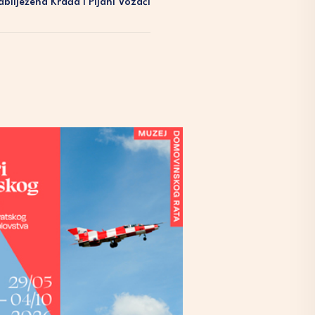
abilježena Krađa I Pijani Vozači