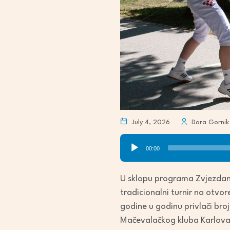
July 4, 2026
Dora Gornik
Audio
00:00
Player
U sklopu programa Zvjezdano
tradicionalni turnir na otvo
godine u godinu privlači bro
Mačevalačkog kluba Karlovac, 