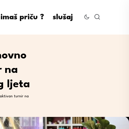
imaš priču ?
slušaj
novno
r na
 ljeta
aktivan turnir na