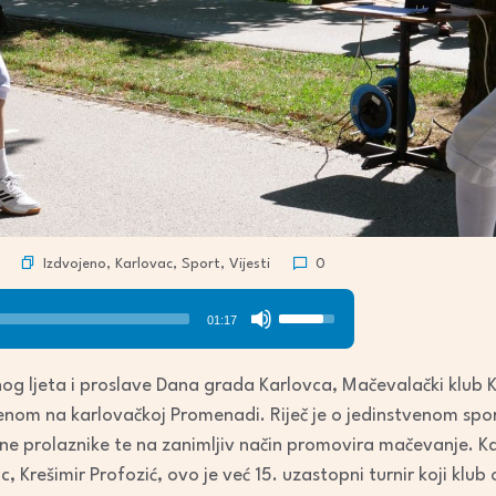
Izdvojeno
,
Karlovac
,
Sport
,
Vijesti
0
Use
01:17
Up/Down
Arrow
g ljeta i proslave Dana grada Karlovca, Mačevalački klub K
keys
renom na karlovačkoj Promenadi. Riječ je o jedinstvenom spo
to
jne prolaznike te na zanimljiv način promovira mačevanje. Ka
increase
Krešimir Profozić, ovo je već 15. uzastopni turnir koji klub 
or