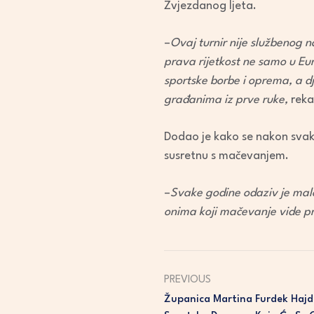
Zvjezdanog ljeta.
–
Ovaj turnir nije službenog n
prava rijetkost ne samo u Eur
sportske borbe i oprema, a d
građanima iz prve ruke,
reka
Dodao je kako se nakon svako
susretnu s mačevanjem.
–
Svake godine odaziv je malo 
onima koji mačevanje vide prv
PREVIOUS
Županica Martina Furdek Hajd