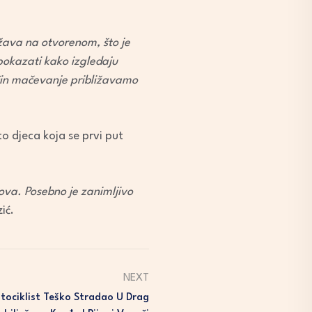
ržava na otvorenom, što je
pokazati kako izgledaju
ačin mačevanje približavamo
o djeca koja se prvi put
nova. Posebno je zanimljivo
ić.
NEXT
otociklist Teško Stradao U Drag