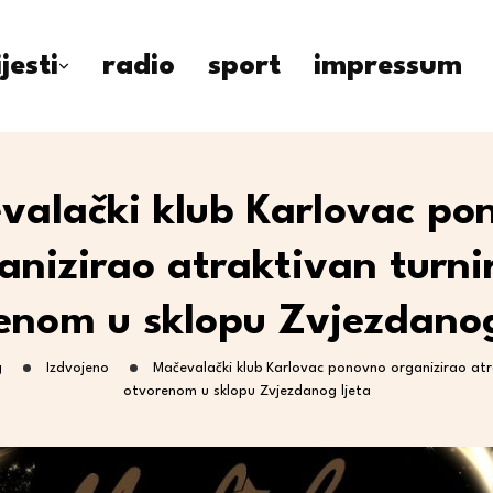
ijesti
radio
sport
impressum
valački klub Karlovac po
anizirao atraktivan turni
enom u sklopu Zvjezdanog
g
Izdvojeno
Mačevalački klub Karlovac ponovno organizirao atr
otvorenom u sklopu Zvjezdanog ljeta