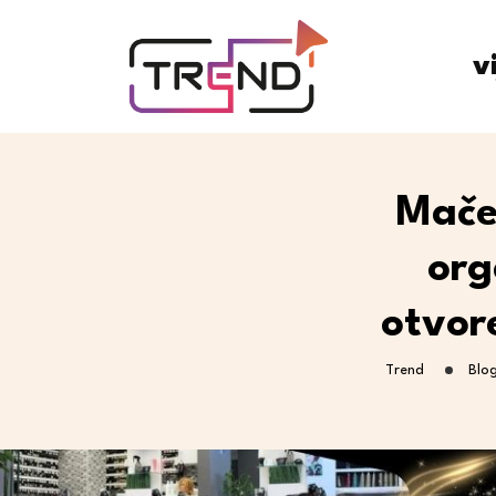
v
Mače
org
otvor
Trend
Blo