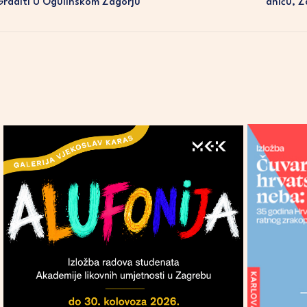
Graditi U Ogulinskom Zagorju
Aniću, Z