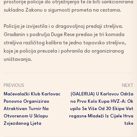
prostorije policije do otrježnjenja te će biti sankcionirana
sukladno Zakonu o sigurnosti prometa na cestama.
Policija je izvijestila i o dragovoljnoj predaji streljiva.
Građanin s područja Duge Rese predao je tri komada
streljiva različitog kalibra te jedno topovsko streljivo,
koje je policija preuzela i pohranila do organiziranog
uništavanja.
PREVIOUS
NEXT
Mačevalački Klub Karlovac
(GALERIJA) U Karlovcu Održa
Ponovno Organizirao
No Prvo Kolo Kupa HVZ-A: Ok
Atraktivan Turnir Na
Upilo Se Više Od 30 Ekipa Vat
Otvorenom U Sklopu
Rogasne Mladeži Iz Cijele Hrva
Zvjezdanog Ljeta
Tske