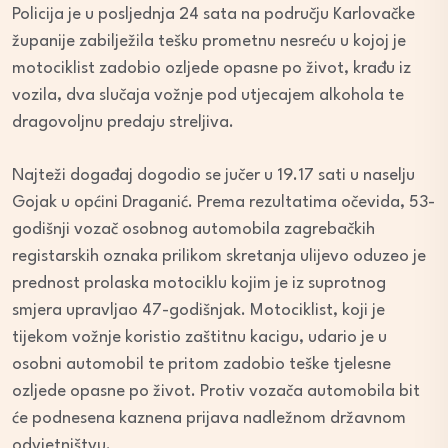
Policija je u posljednja 24 sata na području Karlovačke
županije zabilježila tešku prometnu nesreću u kojoj je
motociklist zadobio ozljede opasne po život, krađu iz
vozila, dva slučaja vožnje pod utjecajem alkohola te
dragovoljnu predaju streljiva.
Najteži događaj dogodio se jučer u 19.17 sati u naselju
Gojak u općini Draganić. Prema rezultatima očevida, 53-
godišnji vozač osobnog automobila zagrebačkih
registarskih oznaka prilikom skretanja ulijevo oduzeo je
prednost prolaska motociklu kojim je iz suprotnog
smjera upravljao 47-godišnjak. Motociklist, koji je
tijekom vožnje koristio zaštitnu kacigu, udario je u
osobni automobil te pritom zadobio teške tjelesne
ozljede opasne po život. Protiv vozača automobila bit
će podnesena kaznena prijava nadležnom državnom
odvjetništvu.