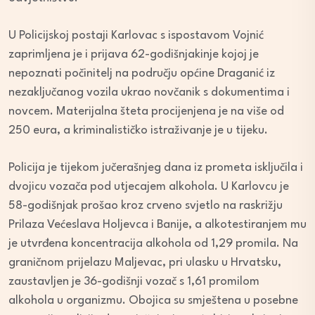
U Policijskoj postaji Karlovac s ispostavom Vojnić
zaprimljena je i prijava 62-godišnjakinje kojoj je
nepoznati počinitelj na području općine Draganić iz
nezaključanog vozila ukrao novčanik s dokumentima i
novcem. Materijalna šteta procijenjena je na više od
250 eura, a kriminalističko istraživanje je u tijeku.
Policija je tijekom jučerašnjeg dana iz prometa isključila i
dvojicu vozača pod utjecajem alkohola. U Karlovcu je
58-godišnjak prošao kroz crveno svjetlo na raskrižju
Prilaza Većeslava Holjevca i Banije, a alkotestiranjem mu
je utvrđena koncentracija alkohola od 1,29 promila. Na
graničnom prijelazu Maljevac, pri ulasku u Hrvatsku,
zaustavljen je 36-godišnji vozač s 1,61 promilom
alkohola u organizmu. Obojica su smještena u posebne