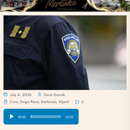
July 4, 2026
Dora Gornik
Crno
,
Duga Resa
,
Karlovac
,
Vijesti
0
Audio
00:00
02:06
Player