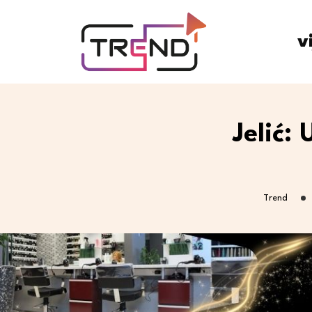
v
Jelić:
Trend