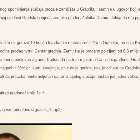
g spominjanja slučaja prodaje zemljišta u Grabriku i sumnje u ugovor koji j
šnjoj sjednici Gradskog vijeća zamolio gradonačelnika Damira Jelića da mu po
zanim uz gotovo 10 tisuća kvadratnih metara zemljišta u Grabriku, na uglu Kr
 godine prodao tvrtki Centar gradnja. Zemljište je prodano po cijeni od 8,8 mil
tambeno-poslovne zgrade. Budući da na tom mjestu ništa nije izgrađeno, Grad 
o nagodbu. Već prilikom usvajanja, prije dvije godine, ova je odluka na Grads
li da je tužba neutemeljena i da će iz cijelog slučaja nastati još jedna velika 
irao gradonačelnik Jelić.
mages/stories/audio/grabrik_1.mp3}