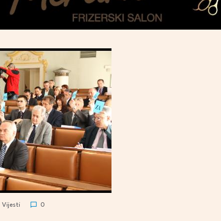
Vijesti
0