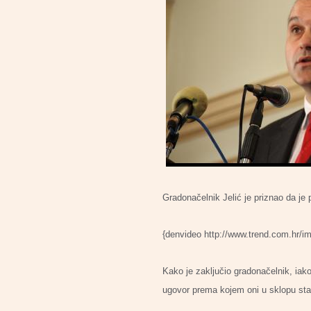
Gradonačelnik Jelić je priznao da je p
{denvideo http://www.trend.com.hr/i
Kako je zaključio gradonačelnik, iako 
ugovor prema kojem oni u sklopu stam