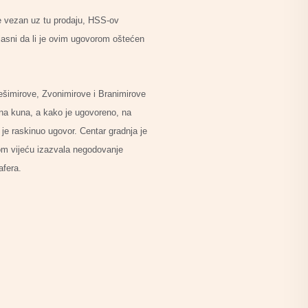
e vezan uz tu prodaju, HSS-ov
jasni da li je ovim ugovorom oštećen
ešimirove, Zvonimirove i Branimirove
ijuna kuna, a kako je ugovoreno, na
je raskinuo ugovor. Centar gradnja je
kom vijeću izazvala negodovanje
afera.