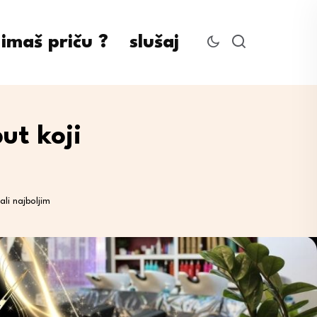
imaš priču ?
slušaj
ut koji
li najboljim