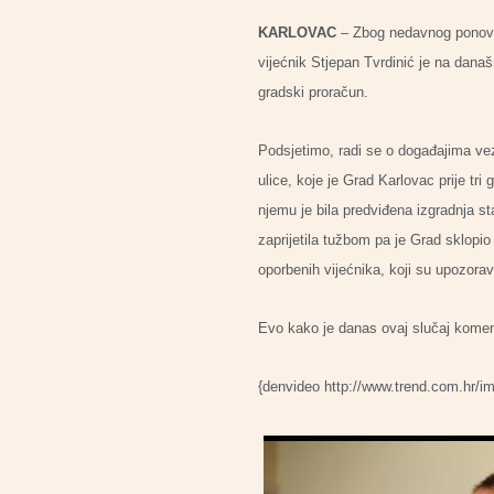
KARLOVAC
– Zbog nedavnog ponovno
vijećnik Stjepan Tvrdinić je na dana
gradski proračun.
Podsjetimo, radi se o događajima ve
ulice, koje je Grad Karlovac prije tri
njemu je bila predviđena izgradnja s
zaprijetila tužbom pa je Grad sklopi
oporbenih vijećnika, koji su upozorava
Evo kako je danas ovaj slučaj koment
{denvideo http://www.trend.com.hr/i