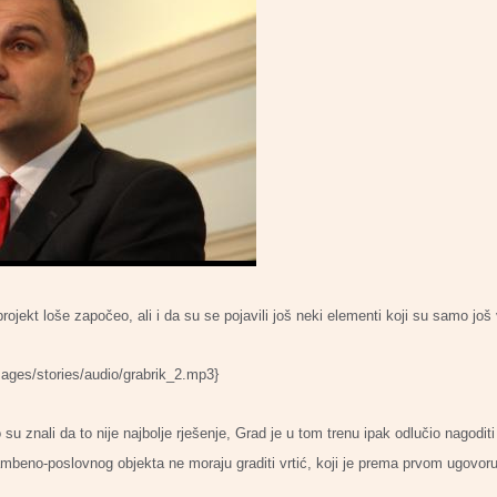
rojekt loše započeo, ali i da su se pojavili još neki elementi koji su samo još v
mages/stories/audio/grabrik_2.mp3}
su znali da to nije najbolje rješenje, Grad je u tom trenu ipak odlučio nagoditi
beno-poslovnog objekta ne moraju graditi vrtić, koji je prema prvom ugovoru 