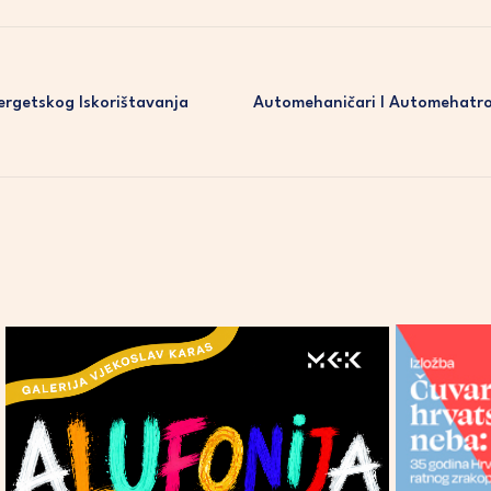
ergetskog Iskorištavanja
Automehaničari I Automehatro