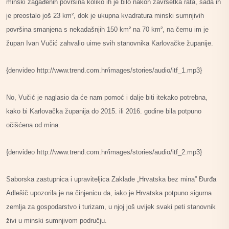
minski zagađenih površina koliko ih je bilo nakon završetka rata, sada ih
je preostalo još 23 km², dok je ukupna kvadratura minski sumnjivih
površina smanjena s nekadašnjih 150 km² na 70 km², na čemu im je
župan Ivan Vučić zahvalio uime svih stanovnika Karlovačke županije.
{denvideo http://www.trend.com.hr/images/stories/audio/itf_1.mp3}
No, Vučić je naglasio da će nam pomoć i dalje biti itekako potrebna,
kako bi Karlovačka županija do 2015. ili 2016. godine bila potpuno
očišćena od mina.
{denvideo http://www.trend.com.hr/images/stories/audio/itf_2.mp3}
Saborska zastupnica i upraviteljica Zaklade „Hrvatska bez mina” Đurđa
Adlešič upozorila je na činjenicu da, iako je Hrvatska potpuno sigurna
zemlja za gospodarstvo i turizam, u njoj još uvijek svaki peti stanovnik
živi u minski sumnjivom području.