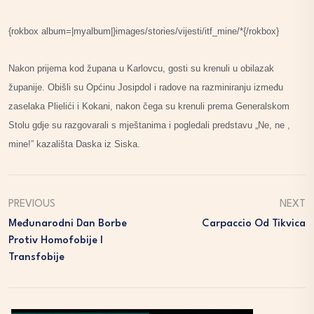
{rokbox album=|myalbum|}images/stories/vijesti/itf_mine/*{/rokbox}
Nakon prijema kod župana u Karlovcu, gosti su krenuli u obilazak
županije. Obišli su Općinu Josipdol i radove na razminiranju između
zaselaka Plielići i Kokani, nakon čega su krenuli prema Generalskom
Stolu gdje su razgovarali s mještanima i pogledali predstavu „Ne, ne ,
mine!” kazališta Daska iz Siska.
PREVIOUS
NEXT
Međunarodni Dan Borbe
Carpaccio Od Tikvica
Protiv Homofobije I
Transfobije