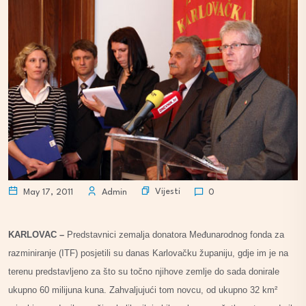
Vijesti
May 17, 2011
Admin
0
KARLOVAC –
Predstavnici zemalja donatora Međunarodnog fonda za
razminiranje (ITF) posjetili su danas Karlovačku županiju, gdje im je na
terenu predstavljeno za što su točno njihove zemlje do sada donirale
ukupno 60 milijuna kuna. Zahvaljujući tom novcu, od ukupno 32 km²