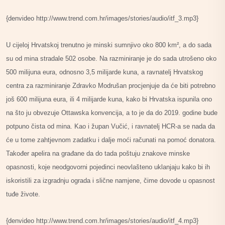
{denvideo http://www.trend.com.hr/images/stories/audio/itf_3.mp3}
U cijeloj Hrvatskoj trenutno je minski sumnjivo oko 800 km², a do sada
su od mina stradale 502 osobe. Na razminiranje je do sada utrošeno oko
500 milijuna eura, odnosno 3,5 milijarde kuna, a ravnatelj Hrvatskog
centra za razminiranje Zdravko Modrušan procjenjuje da će biti potrebno
još 600 milijuna eura, ili 4 milijarde kuna, kako bi Hrvatska ispunila ono
na što ju obvezuje Ottawska konvencija, a to je da do 2019. godine bude
potpuno čista od mina. Kao i župan Vučić, i ravnatelj HCR-a se nada da
će u tome zahtjevnom zadatku i dalje moći računati na pomoć donatora.
Također apelira na građane da do tada poštuju znakove minske
opasnosti, koje neodgovorni pojedinci neovlašteno uklanjaju kako bi ih
iskoristili za izgradnju ograda i slične namjene, čime dovode u opasnost
tuđe živote.
{denvideo http://www.trend.com.hr/images/stories/audio/itf_4.mp3}