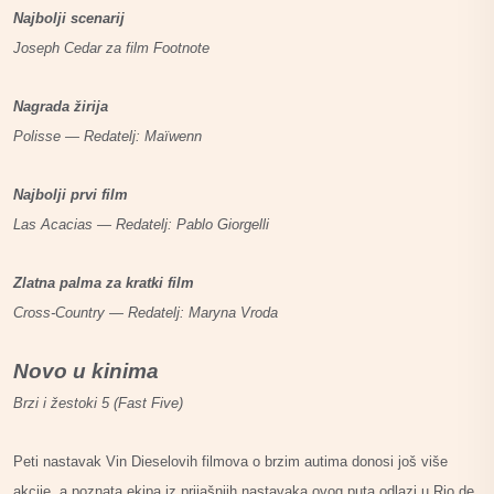
Najbolji scenarij
Joseph Cedar za film Footnote
Nagrada žirija
Polisse — Redatelj: Maïwenn
Najbolji prvi film
Las Acacias — Redatelj: Pablo Giorgelli
Zlatna palma za kratki film
Cross-Country — Redatelj: Maryna Vroda
Novo u kinima
Brzi i žestoki 5 (Fast Five)
Peti nastavak Vin Dieselovih filmova o brzim autima donosi još više
akcije, a poznata ekipa iz prijašnjih nastavaka ovog puta odlazi u Rio de