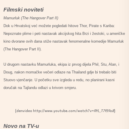
Filmski noviteti
Mamurluk (The Hangover Part II)
Dok u Hrvatskoj već možete pogledati hitove Thor, Pirate s Kariba:
Nepoznate plime i peti nastavak akcijskog hita Brzi i žestoki, u američke
kino dvorane ovih dana stiže nastavak fenomenalne komedije Mamurluk
(The Hangover Part II).
U drugom nastavku Mamurluka, ekipa iz prvog dijela Phil, Stu, Alan, i
Doug, nakon momačke večeri odlaze na Thailand gdje bi trebalo biti
Stuovo vjenčanje. U početku sve izgleda u redu, no planirani kasni
doručak na Tajlandu odlazi u krivom smjeru.
{denvideo http://www.youtube.com/watch?v=
RYL_T7f59o8
}
Novo na TV-u