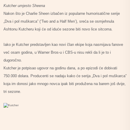
Kutcher umjesto Sheena
Nakon što je Charlie Sheen izbačen iz popularne humorisatične serije
„Dva i pol muškarca” (‘Two and a Half Men’), sreća se osmjehnula
Ashtonu Kutcheru koji će od iduće sezone biti novo lice sitcoma.
Iako je Kutcher predstavljen kao novi član ekipe koja nasmijava fanove
već osam godina, u Warner Bros-u i CBS-u nisu rekli da li je to i
dugoročno.
Kutcher je potpisao ugovor na godinu dana, a po epizodi će dobivati
750.000 dolara. Producenti se nadaju kako će serija „Dva i pol muškarca”
koja im donosi jako mnogo novca ipak biti produžena na barem još dvije,
tri sezone.