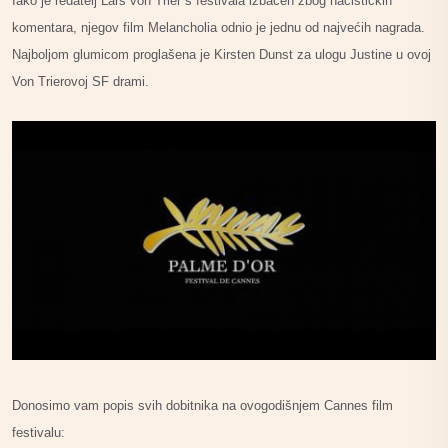
Iako je redatelj Lars von Trier s festivala izbačen zbog nacističkih
komentara, njegov film Melancholia odnio je jednu od najvećih nagrada.
Najboljom glumicom proglašena je Kirsten Dunst za ulogu Justine u ovoj
Von Trierovoj SF drami.
Donosimo vam popis svih dobitnika na ovogodišnjem Cannes film
festivalu: