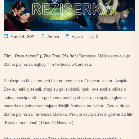
Vijesti
May 24, 2011
Admin
0
Film
„Drvo života” („The Tree Of Life”)
Terrencea Malicka osvojio je
Zlatnu palmu za najbolji film festivala u Cannesu.
Reakcije na Malickov peti film na premijeri u Cannesu bile su dvojake.
Dok su neki pljeskali, drugi su ga izviždali. Ipak, ova epska pričao o
jednoj obitelji u 50.-im godinama prošlog stoljeća, pokupila je glavnu
nagradu na jednom od najprestižnijih festivala na svijetu. Ovo je druga
Zlatna palma za Terrencea Malicka. Prvu je osvojio 1978. godine za film
„Božanstveni dani” („Days Of Heaven”).