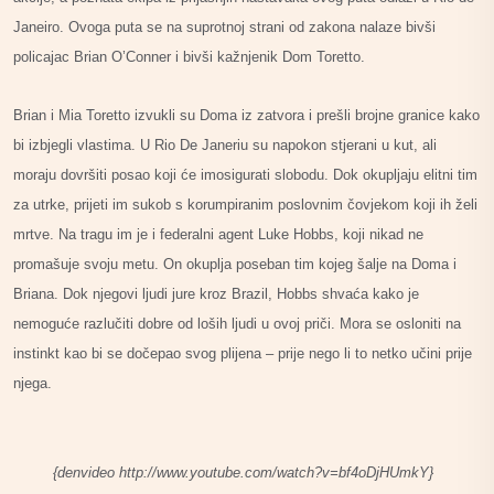
Janeiro. Ovoga puta se na suprotnoj strani od zakona nalaze bivši
policajac Brian O’Conner i bivši kažnjenik Dom Toretto.
Brian i Mia Toretto izvukli su Doma iz zatvora i prešli brojne granice kako
bi izbjegli vlastima. U Rio De Janeriu su napokon stjerani u kut, ali
moraju dovršiti posao koji će imosigurati slobodu. Dok okupljaju elitni tim
za utrke, prijeti im sukob s korumpiranim poslovnim čovjekom koji ih želi
mrtve. Na tragu im je i federalni agent Luke Hobbs, koji nikad ne
promašuje svoju metu. On okuplja poseban tim kojeg šalje na Doma i
Briana. Dok njegovi ljudi jure kroz Brazil, Hobbs shvaća kako je
nemoguće razlučiti dobre od loših ljudi u ovoj priči. Mora se osloniti na
instinkt kao bi se dočepao svog plijena – prije nego li to netko učini prije
njega.
{denvideo http://www.youtube.com/watch?v=bf4oDjHUmkY}